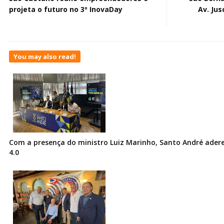
projeta o futuro no 3º InovaDay
Av. Jus
You may also read!
Com a presença do ministro Luiz Marinho, Santo André ader
4.0