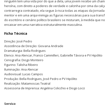
ninguém tem uma vida pior do que a dela, uma jovem recebe um cham
heroína, com direito a poderes de verdade e calcinha por cima da cal
contrarregra contratado, ela segue à risca todas as etapas da Jornad
mentor e em uma arqui-inimiga as figuras necessárias para sua transf
do escritório e cenário político brasileiro se misturam, à medida que 
encaixar em uma narrativa estruturalmente masculina.
Ficha Técnica
Direção: José Pedro
Assistência de Direção: Giovana Andrade
Dramaturgia: Bella Rodrigues
Elenco: Ana Alencar, Franco Cammilleri, Gabrielle Távora e PV Hipólito
Cenografia: Diogo Monteiro
Figurino: Talisha Ribeiro
Iluminação: Ana Alencar
Audiovisual: Lucas Campos
Produção: Bella Rodrigues, José Pedro e PV Hipólito
Realização: Matamoscas Teatral
Assessoria de Imprensa: Angelina Colicchio e Diogo Locci
Serviço