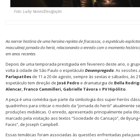
Foto: Lucky Nunes/Divulgação
Ao narrar história de uma heroína repleta de fracassos, o espetáculo explicit
masculina) jornada do herói, relacionando o enredo com o momento históric
em anos recentes
Depois de uma temporada prestigiada em fevereiro deste ano, o gru
volta à cidade de São Paulo o espetáculo
Desempregada
. As sessões
Parlapatões
de 11 a 20 de agosto, sempre às sextas e sábados, às 21
espetáculo tem direção de
José Pedro
e dramaturgia de
Bella Rodri
Alencar, Franco Cammilleri, Gabrielle Távora
e
PV Hipólito
.
A peça é uma comédia que parte da simbologia dos super-heróis cláss
quadrinhos para criticar o modelo da “jornada do herói” atualmente s
produções midiáticas. O enredo, apresentado principalmente pela óti
marcado pela visitação aos textos “Sociedade do Cansaço”, de Byung-C
Faces”, de Joseph Campbell.
Essas temáticas foram associadas às questões enfrentadas pela juven