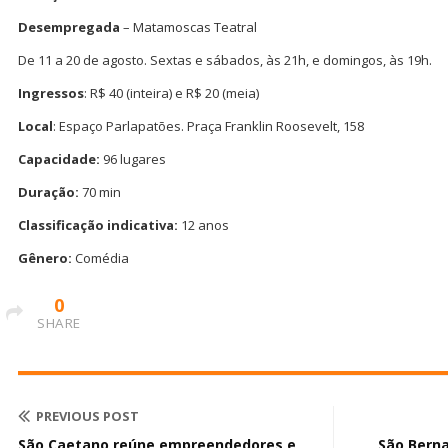
Desempregada
– Matamoscas Teatral
De 11 a 20 de agosto. Sextas e sábados, às 21h, e domingos, às 19h.
Ingressos
: R$ 40 (inteira) e R$ 20 (meia)
Local
: Espaço Parlapatões. Praça Franklin Roosevelt, 158
Capacidade:
96 lugares
Duração:
70 min
Classificação indicativa:
12 anos
Gênero:
Comédia
0
SHARE
PREVIOUS POST
São Caetano reúne empreendedores e
São Bern