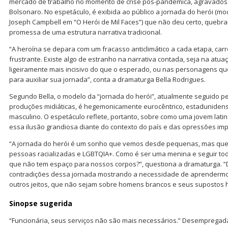
mercado de trabalho no momento de crise pós-pandêmica, agravados 
Bolsonaro. No espetáculo, é exibida ao público a jornada do herói (m
Joseph Campbell em “O Herói de Mil Faces”) que não deu certo, quebra
promessa de uma estrutura narrativa tradicional.
“A heroína se depara com um fracasso anticlimático a cada etapa, car
frustrante. Existe algo de estranho na narrativa contada, seja na atua
ligeiramente mais incisivo do que o esperado, ou nas personagens 
para auxiliar sua jornada”, conta a dramaturga Bella Rodrigues.
Segundo Bella, o modelo da “jornada do herói”, atualmente seguido p
produções midiáticas, é hegemonicamente eurocêntrico, estadunidens
masculino. O espetáculo reflete, portanto, sobre como uma jovem lati
essa ilusão grandiosa diante do contexto do país e das opressões im
“A jornada do herói é um sonho que vemos desde pequenas, mas que n
pessoas racializadas e LGBTQIA+. Como é ser uma menina e seguir to
que não tem espaço para nossos corpos?”, questiona a dramaturga. “
contradições dessa jornada mostrando a necessidade de aprendermos 
outros jeitos, que não sejam sobre homens brancos e seus supostos 
Sinopse sugerida
“Funcionária, seus serviços não são mais necessários.” Desempregada,