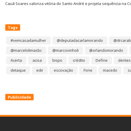
Cauã Soares valoriza vitória do Santo André e projeta sequência na C
Tags
#vemcasadamulher
@deputadacarlamorando
@drcarab
@marcelolimasbc
@marcovinholi
@orlandomorando
Acerta
acisa
bispo
crédito
Define
dentes
detaque
edir
escovação
Fone
macedo
s
Publicidade