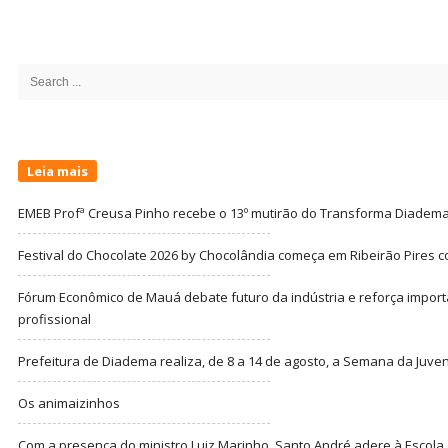
Site
Sidebar
Search
for:
Leia mais
EMEB Profª Creusa Pinho recebe o 13º mutirão do Transforma Diadem
Festival do Chocolate 2026 by Chocolândia começa em Ribeirão Pires c
Fórum Econômico de Mauá debate futuro da indústria e reforça import
profissional
Prefeitura de Diadema realiza, de 8 a 14 de agosto, a Semana da Juve
Os animaizinhos
Com a presença do ministro Luiz Marinho, Santo André adere à Escola