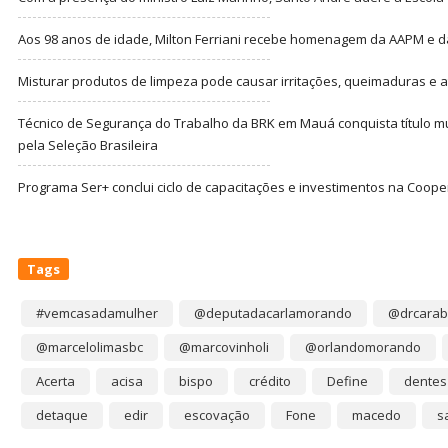
Aos 98 anos de idade, Milton Ferriani recebe homenagem da AAPM e dá 
Misturar produtos de limpeza pode causar irritações, queimaduras e at
Técnico de Segurança do Trabalho da BRK em Mauá conquista título m
pela Seleção Brasileira
Programa Ser+ conclui ciclo de capacitações e investimentos na Coope
Tags
#vemcasadamulher
@deputadacarlamorando
@drcarab
@marcelolimasbc
@marcovinholi
@orlandomorando
Acerta
acisa
bispo
crédito
Define
dentes
detaque
edir
escovação
Fone
macedo
s