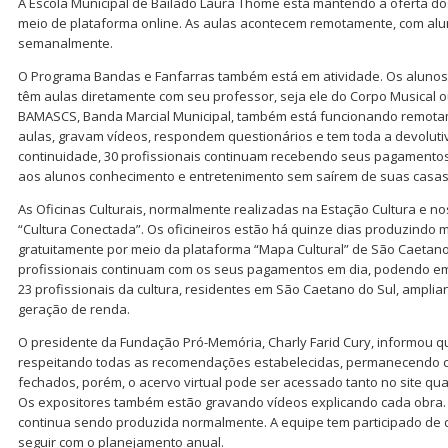
A Escola Municipal de Bailado Laura Thomé está mantendo a oferta dos
meio de plataforma online. As aulas acontecem remotamente, com alu
semanalmente.
O Programa Bandas e Fanfarras também está em atividade. Os aluno
têm aulas diretamente com seu professor, seja ele do Corpo Musical o
BAMASCS, Banda Marcial Municipal, também está funcionando remota
aulas, gravam vídeos, respondem questionários e tem toda a devoluti
continuidade, 30 profissionais continuam recebendo seus pagamentos
aos alunos conhecimento e entretenimento sem saírem de suas casas
As Oficinas Culturais, normalmente realizadas na Estação Cultura e nos
“Cultura Conectada”. Os oficineiros estão há quinze dias produzindo 
gratuitamente por meio da plataforma “Mapa Cultural” de São Caetano 
profissionais continuam com os seus pagamentos em dia, podendo em
23 profissionais da cultura, residentes em São Caetano do Sul, ampli
geração de renda.
O presidente da Fundação Pró-Memória, Charly Farid Cury, informou 
respeitando todas as recomendações estabelecidas, permanecendo c
fechados, porém, o acervo virtual pode ser acessado tanto no site qua
Os expositores também estão gravando vídeos explicando cada obra.
continua sendo produzida normalmente. A equipe tem participado de d
seguir com o planejamento anual.