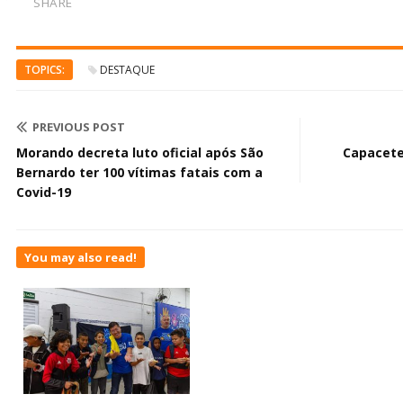
SHARE
TOPICS:
DESTAQUE
PREVIOUS POST
Morando decreta luto oficial após São
Capacete
Bernardo ter 100 vítimas fatais com a
Covid-19
You may also read!