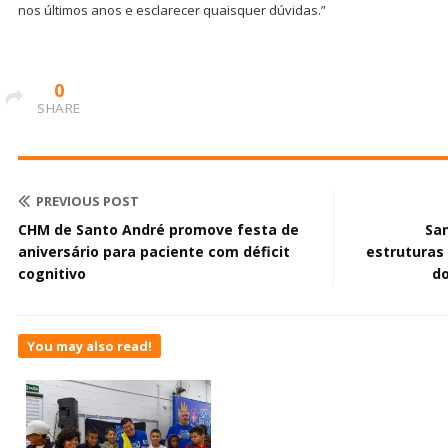
nos últimos anos e esclarecer quaisquer dúvidas.”
0
SHARE
PREVIOUS POST
CHM de Santo André promove festa de
Sa
aniversário para paciente com déficit
estruturas
cognitivo
do
You may also read!