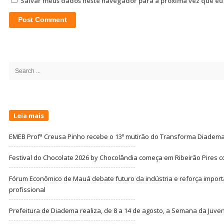
Salvar meus dados neste navegador para a próxima vez que eu
Site
Sidebar
Search
for:
Leia mais
EMEB Profª Creusa Pinho recebe o 13º mutirão do Transforma Diadem
Festival do Chocolate 2026 by Chocolândia começa em Ribeirão Pires c
Fórum Econômico de Mauá debate futuro da indústria e reforça import
profissional
Prefeitura de Diadema realiza, de 8 a 14 de agosto, a Semana da Juve