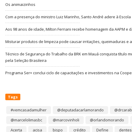
Os animaizinhos
Com a presença do ministro Luiz Marinho, Santo André adere à Escola
Aos 98 anos de idade, Milton Ferriani recebe homenagem da AAPM e dá 
Misturar produtos de limpeza pode causar irritações, queimaduras e at
Técnico de Segurança do Trabalho da BRK em Mauá conquista título m
pela Seleção Brasileira
Programa Ser+ conclui ciclo de capacitações e investimentos na Coope
Tags
#vemcasadamulher
@deputadacarlamorando
@drcarab
@marcelolimasbc
@marcovinholi
@orlandomorando
Acerta
acisa
bispo
crédito
Define
dentes