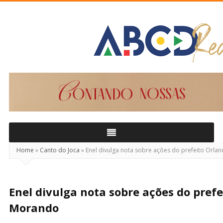
ABCD
Real
Home
»
Canto do Joca
»
Enel divulga nota sobre ações do prefeito Orl
Enel divulga nota sobre ações do pref
Morando