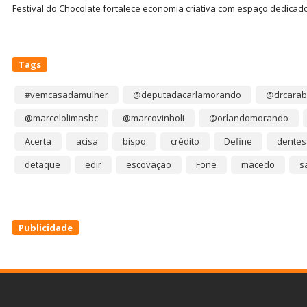
Festival do Chocolate fortalece economia criativa com espaço dedicad
Tags
#vemcasadamulher
@deputadacarlamorando
@drcarab
@marcelolimasbc
@marcovinholi
@orlandomorando
Acerta
acisa
bispo
crédito
Define
dentes
detaque
edir
escovação
Fone
macedo
s
Publicidade