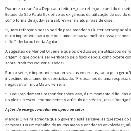
Durante a reunião a Deputada Leticia Aguiar reforçou o pedido do set
Estado de São Paulo flexibilize as exigências de utilização de uso do di
como forma de ajudá-las a sobreviver na atual fase de crise
.
“Quero reforçar o nosso pedido para atender o Cluster Aeroespacial n
muito importante para que possamos impactar melhor nossa economi
difícil”, declarou Leticia Aguiar.
A sugestão de Manoel Oliveira é que os créditos sejam utilizados de f
origem, o que poderá ser verificado pelo fisco depois, como ocorre com
sobre Produtos Industrializados).
Para o setor, é importante manter viva as empresas, tanto pela gera
investimento altamente especializado. “Precisamos de uma resposta 
negativa”, afirmou Mauro Ferreira.
“Eu vou rapidamente responder sobre isso, é um momento difícil das c
no pleito, cresceu enormemente o acúmulo de crédito”, disse Rodrigo G
Ações do vice-governador em apoio ao setor
Manoel Oliveira acredita que o governo está sensível às questões do 
otimistas. Foi um trabalho de muitas mãos e entidades envolvidas”, af
governador apoiou a iniciativa e se comprometeu a encaminhar o assu