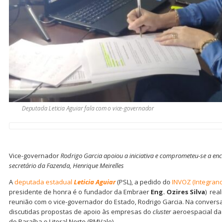
Deputada Leticia Aguiar fala com o vice-governador
Vice-governador
Rodrigo Garcia apoiou a iniciativa e comprometeu-se a en
secretário da Fazenda, Henrique Meirelles
A
deputada estadual
Leticia Aguiar
(PSL), a pedido do
INVOZ (Integran
presidente de honra é o fundador da Embraer
Eng. Ozires Silva
) rea
reunião com o vice-governador do Estado, Rodrigo Garcia. Na conversa
discutidas propostas de apoio às empresas do
cluster
aeroespacial da
do Paraíba e Litoral Norte (RMVale).