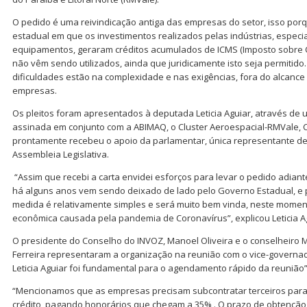
O pedido é uma reivindicação antiga das empresas do setor, isso porq
estadual em que os investimentos realizados pelas indústrias, espe
equipamentos, geraram créditos acumulados de ICMS (Imposto sobre C
não vêm sendo utilizados, ainda que juridicamente isto seja permitid
dificuldades estão na complexidade e nas exigências, fora do alcan
empresas.
Os pleitos foram apresentados à deputada Leticia Aguiar, através de
assinada em conjunto com a ABIMAQ, o Cluster Aeroespacial-RMVale, 
prontamente recebeu o apoio da parlamentar, única representante d
Assembleia Legislativa.
“Assim que recebi a carta envidei esforços para levar o pedido adiante
há alguns anos vem sendo deixado de lado pelo Governo Estadual, e 
medida é relativamente simples e será muito bem vinda, neste moment
econômica causada pela pandemia de Coronavírus”, explicou Leticia A
O presidente do Conselho do INVOZ, Manoel Oliveira e o conselheiro 
Ferreira representaram a organização na reunião com o vice-governad
Leticia Aguiar foi fundamental para o agendamento rápido da reunião”,
“Mencionamos que as empresas precisam subcontratar terceiros par
crédito, pagando honorários que chegam a 35% . O prazo de obtenção é