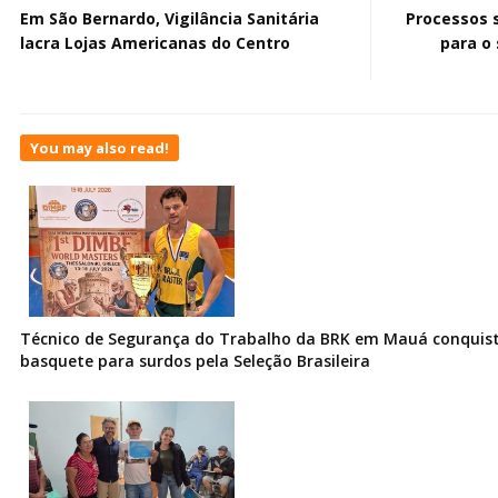
Em São Bernardo, Vigilância Sanitária
Processos s
lacra Lojas Americanas do Centro
para o
You may also read!
Técnico de Segurança do Trabalho da BRK em Mauá conquist
basquete para surdos pela Seleção Brasileira