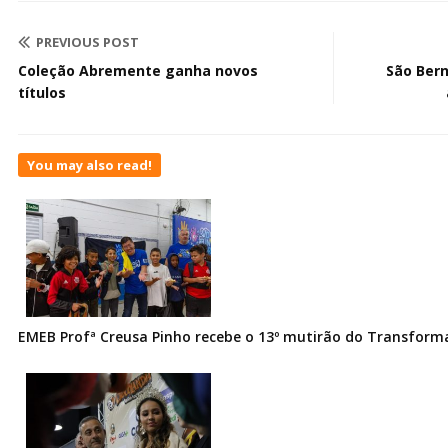
PREVIOUS POST
Coleção Abremente ganha novos
São Bern
títulos
You may also read!
EMEB Profª Creusa Pinho recebe o 13º mutirão do Transfor