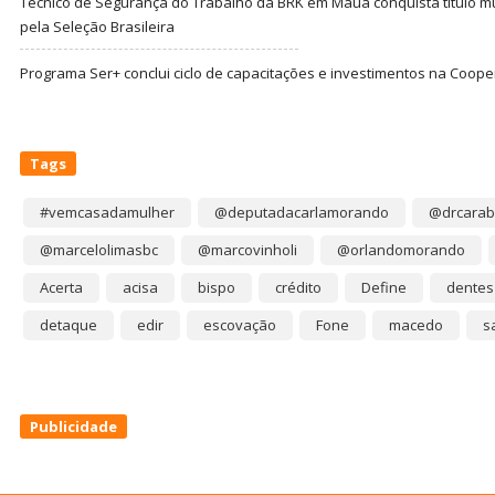
Técnico de Segurança do Trabalho da BRK em Mauá conquista título m
pela Seleção Brasileira
Programa Ser+ conclui ciclo de capacitações e investimentos na Coope
Tags
#vemcasadamulher
@deputadacarlamorando
@drcarab
@marcelolimasbc
@marcovinholi
@orlandomorando
Acerta
acisa
bispo
crédito
Define
dentes
detaque
edir
escovação
Fone
macedo
s
Publicidade