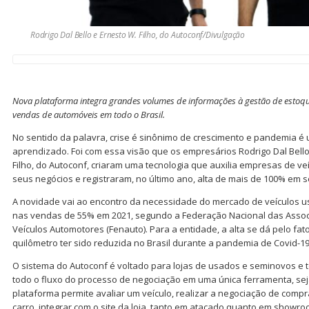
Rodrigo Dal Bello e Ernesto W. Filho, do Autoconf/Divulgação
Nova plataforma integra grandes volumes de informações à gestão de estoque
vendas de automóveis em todo o Brasil.
No sentido da palavra, crise é sinônimo de crescimento e pandemia 
aprendizado. Foi com essa visão que os empresários Rodrigo Dal Bello,
Filho, do Autoconf, criaram uma tecnologia que auxilia empresas de v
seus negócios e registraram, no último ano, alta de mais de 100% em 
A novidade vai ao encontro da necessidade do mercado de veículos us
nas vendas de 55% em 2021, segundo a Federação Nacional das Asso
Veículos Automotores (Fenauto). Para a entidade, a alta se dá pelo fat
quilômetro ter sido reduzida no Brasil durante a pandemia de Covid-19
O sistema do Autoconf é voltado para lojas de usados e seminovos e t
todo o fluxo do processo de negociação em uma única ferramenta, seja 
plataforma permite avaliar um veículo, realizar a negociação de compr
carro, integrar com o site da loja, tanto em atacado quanto em showr