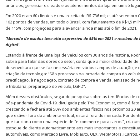
anúncios, gerenciar os leads e os atendimentos da loja em um só lugar
Em 2020 eram 60 clientes e uma receita de R$ 736 mil; e, até setembro 
162 pontos de vendas, em todo o Brasil, com faturamento de R$1,5 m
de 115%, com projeções para alavancar ainda mais até o fim de 2021.
‘Mercado de usados teve alta expressiva de 55% em 2021
e recebeu de
digital’.
Estando à frente de uma loja de veículos com 30 anos de história, Rod
sobra para falar das dores do setor, conta que a maior dificuldade de g
desenvoltura que se faz necessária em vários campos de atuação, e q
criação da tecnologia: “São processos na jornada de compra do veícul
precificação, à negociação, contrato de compra e venda, emissão de not
e tributária, preparação do veículo, LGPD”.
Além desses obstáculos, segundo pesquisa sobre as tendências de 
pós-pandemia da Covid-19, divulgada pelo The Economist, como é fat
crescendo e fechará até 50% dos ambientes físicos nos próximos 20 anos
que estiver fora do ambiente virtual, estará fora do mercado. Por dent
que funciona como uma espécie de “e-commerce para carros”, cria um si
estoque do cliente automaticamente aos mais importantes e conceitu
automóveis, como Mercado Livre, Mobiauto, OLX, WebMotors, iCarros, 