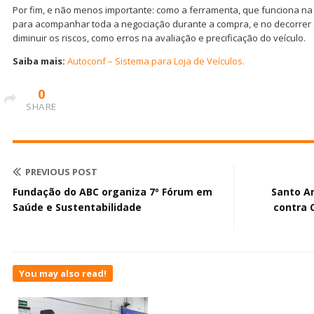
Por fim, e não menos importante: como a ferramenta, que funciona n
para acompanhar toda a negociação durante a compra, e no decorrer d
diminuir os riscos, como erros na avaliação e precificação do veículo.
Saiba mais:
Autoconf – Sistema para Loja de Veículos.
0
SHARE
PREVIOUS POST
Fundação do ABC organiza 7º Fórum em
Santo A
Saúde e Sustentabilidade
contra 
You may also read!