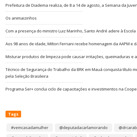
Prefeitura de Diadema realiza, de 8 a 14 de agosto, a Semana da Juve
Os animaizinhos
Com a presença do ministro Luiz Marinho, Santo André adere à Escola
Aos 98 anos de idade, Milton Ferriani recebe homenagem da AAPM e dá 
Misturar produtos de limpeza pode causar irritações, queimaduras e at
Técnico de Segurança do Trabalho da BRK em Mauá conquista título m
pela Seleção Brasileira
Programa Ser+ conclui ciclo de capacitações e investimentos na Coope
Tags
#vemcasadamulher
@deputadacarlamorando
@drcarab