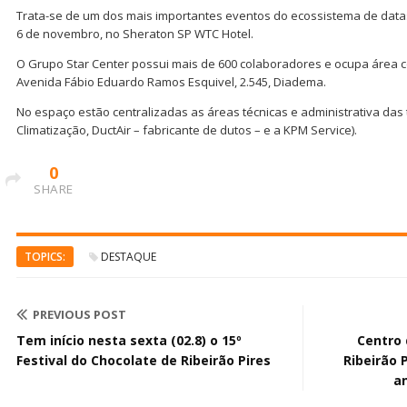
Trata-se de um dos mais importantes eventos do ecossistema de data
6 de novembro, no Sheraton SP WTC Hotel.
O Grupo Star Center possui mais de 600 colaboradores e ocupa área 
Avenida Fábio Eduardo Ramos Esquivel, 2.545, Diadema.
No espaço estão centralizadas as áreas técnicas e administrativa das
Climatização, DuctAir – fabricante de dutos – e a KPM Service).
0
SHARE
TOPICS:
DESTAQUE
PREVIOUS POST
Tem início nesta sexta (02.8) o 15º
Centro 
Festival do Chocolate de Ribeirão Pires
Ribeirão 
an