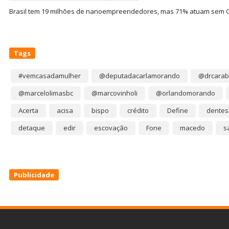
Brasil tem 19 milhões de nanoempreendedores, mas 71% atuam sem CN
Tags
#vemcasadamulher
@deputadacarlamorando
@drcarab
@marcelolimasbc
@marcovinholi
@orlandomorando
Acerta
acisa
bispo
crédito
Define
dentes
detaque
edir
escovação
Fone
macedo
s
Publicidade