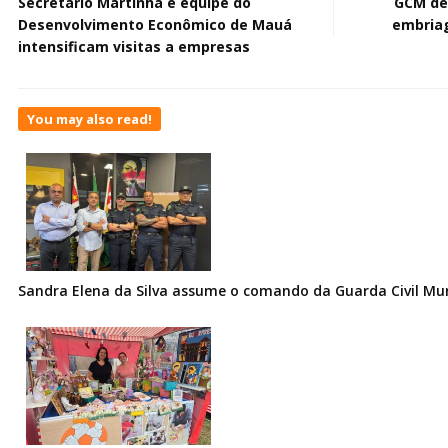
Secretário Martinha e equipe do
GCM de
Desenvolvimento Econômico de Mauá
embriag
intensificam visitas a empresas
You may also read!
Sandra Elena da Silva assume o comando da Guarda Civil Muni