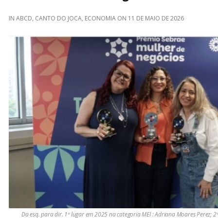
IN
ABCD
,
CANTO DO JOCA
,
ECONOMIA
ON
11 DE MAIO DE 2026
Da esq. para dir. 1º lugar em 2025 na categoria MEI : Adriana Moares Perez; 2º 