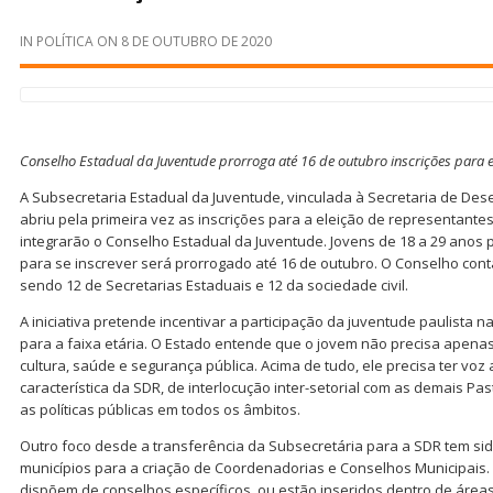
IN
POLÍTICA
ON
8 DE OUTUBRO DE 2020
Conselho Estadual da Juventude prorroga até 16 de outubro inscrições para 
A Subsecretaria Estadual da Juventude, vinculada à Secretaria de Des
abriu pela primeira vez as inscrições para a eleição de representantes
integrarão o Conselho Estadual da Juventude. Jovens de 18 a 29 anos
para se inscrever será prorrogado até 16 de outubro. O Conselho con
sendo 12 de Secretarias Estaduais e 12 da sociedade civil.
A iniciativa pretende incentivar a participação da juventude paulista n
para a faixa etária. O Estado entende que o jovem não precisa apen
cultura, saúde e segurança pública. Acima de tudo, ele precisa ter voz 
característica da SDR, de interlocução inter-setorial com as demais Past
as políticas públicas em todos os âmbitos.
Outro foco desde a transferência da Subsecretária para a SDR tem sido
municípios para a criação de Coordenadorias e Conselhos Municipais
dispõem de conselhos específicos, ou estão inseridos dentro de áreas