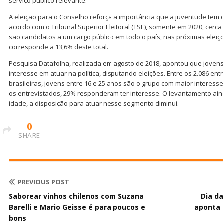
serviço público relevante.
A eleição para o Conselho reforça a importância que a juventude tem 
acordo com o Tribunal Superior Eleitoral (TSE), somente em 2020, cerca
são candidatos a um cargo público em todo o país, nas próximas eleiç
corresponde a 13,6% deste total.
Pesquisa Datafolha, realizada em agosto de 2018, apontou que joven
interesse em atuar na política, disputando eleições. Entre os 2.086 en
brasileiras, jovens entre 16 e 25 anos são o grupo com maior interesse 
os entrevistados, 29% responderam ter interesse. O levantamento ain
idade, a disposição para atuar nesse segmento diminui.
0
SHARE
PREVIOUS POST
Saborear vinhos chilenos com Suzana
Dia da
Barelli e Mario Geisse é para poucos e
aponta 
bons