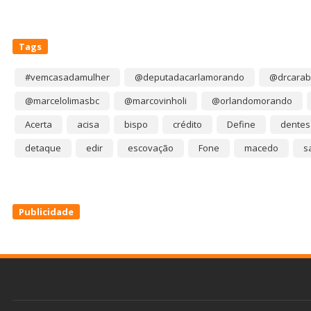
Tags
#vemcasadamulher
@deputadacarlamorando
@drcarab
@marcelolimasbc
@marcovinholi
@orlandomorando
Acerta
acisa
bispo
crédito
Define
dentes
detaque
edir
escovação
Fone
macedo
s
Publicidade