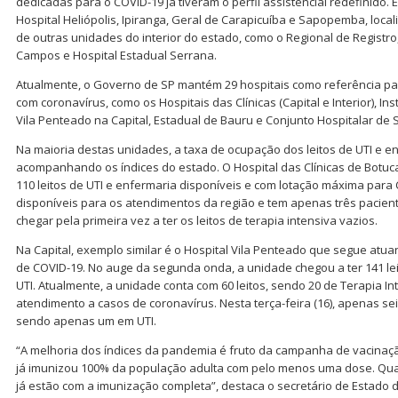
dedicadas para o COVID-19 já tiveram o perfil assistencial redefinido. 
Hospital Heliópolis, Ipiranga, Geral de Carapicuíba e Sapopemba, loca
de outras unidades do interior do estado, como o Regional de Registro
Campos e Hospital Estadual Serrana.
Atualmente, o Governo de SP mantém 29 hospitais como referência p
com coronavírus, como os Hospitais das Clínicas (Capital e Interior), Inst
Vila Penteado na Capital, Estadual de Bauru e Conjunto Hospitalar de 
Na maioria destas unidades, a taxa de ocupação dos leitos de UTI e 
acompanhando os índices do estado. O Hospital das Clínicas de Botuca
110 leitos de UTI e enfermaria disponíveis e com lotação máxima para
disponíveis para os atendimentos da região e tem apenas três pacien
chegar pela primeira vez a ter os leitos de terapia intensiva vazios.
Na Capital, exemplo similar é o Hospital Vila Penteado que segue atu
de COVID-19. No auge da segunda onda, a unidade chegou a ter 141 lei
UTI. Atualmente, a unidade conta com 60 leitos, sendo 20 de Terapia I
atendimento a casos de coronavírus. Nesta terça-feira (16), apenas se
sendo apenas um em UTI.
“A melhoria dos índices da pandemia é fruto da campanha de vacinaç
já imunizou 100% da população adulta com pelo menos uma dose. Qu
já estão com a imunização completa”, destaca o secretário de Estado 