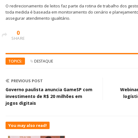
O redirecionamento de leitos faz parte da rotina de trabalho dos gest
toda medida é baseada em monitoramento do cenário e planejamento 
assegurar atendimento igualitário.
0
SHARE
TOPICS:
DESTAQUE
PREVIOUS POST
Governo paulista anuncia GameSP com
Webinar
investimento de R$ 20 milhões em
logíst
jogos digitais
You may also read!