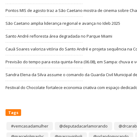
Pontos MIS de agosto traz a São Caetano mostra de cinema sobre Cha
São Caetano amplia liderança regional e avança no Ideb 2025
Santo André refloresta área degradada no Parque Miami
Cauã Soares valoriza vitória do Santo André e projeta sequência na C
Previsão do tempo para esta quinta-feira (06.08), em Sampa: chuva e 
Sandra Elena da Silva assume o comando da Guarda Civil Municipal de
Festival do Chocolate fortalece economia criativa com espaço dedicad
Tags
#vemcasadamulher
@deputadacarlamorando
@drcarab
@marcelolimasbc
@marcovinholi
@orlandomorando