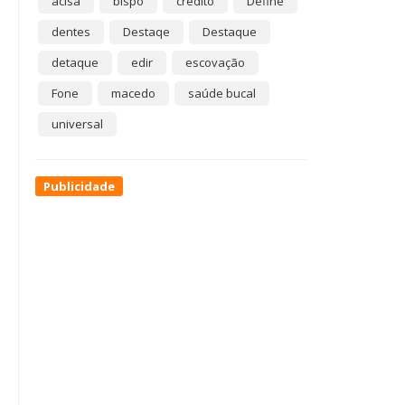
acisa
bispo
crédito
Define
dentes
Destaqe
Destaque
detaque
edir
escovação
Fone
macedo
saúde bucal
universal
Publicidade