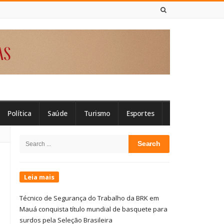
7 DE AGOSTO DE 2026
Política
Saúde
Turismo
Esportes
Site
Search
Sidebar
for:
Leia mais
Técnico de Segurança do Trabalho da BRK em
Mauá conquista título mundial de basquete para
surdos pela Seleção Brasileira