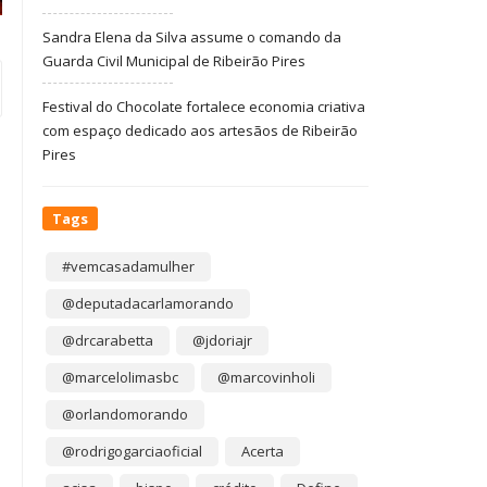
Sandra Elena da Silva assume o comando da
Guarda Civil Municipal de Ribeirão Pires
Festival do Chocolate fortalece economia criativa
com espaço dedicado aos artesãos de Ribeirão
Pires
Tags
#vemcasadamulher
@deputadacarlamorando
@drcarabetta
@jdoriajr
@marcelolimasbc
@marcovinholi
@orlandomorando
@rodrigogarciaoficial
Acerta