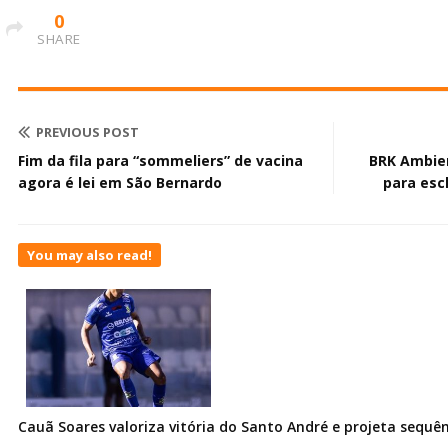
0
SHARE
PREVIOUS POST
Fim da fila para “sommeliers” de vacina
BRK Ambien
agora é lei em São Bernardo
para esc
You may also read!
Cauã Soares valoriza vitória do Santo André e projeta sequê