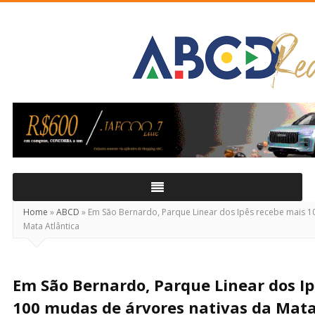
ABCD
Real
Home
»
ABCD
»
Em São Bernardo, Parque Linear dos Ipês recebe mais 1
Mata Atlântica
Em São Bernardo, Parque Linear dos I
100 mudas de árvores nativas da Mata