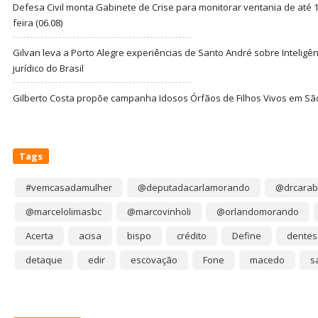
Defesa Civil monta Gabinete de Crise para monitorar ventania de até 1
feira (06.08)
Gilvan leva a Porto Alegre experiências de Santo André sobre Inteligênc
jurídico do Brasil
Gilberto Costa propõe campanha Idosos Órfãos de Filhos Vivos em Sã
Tags
#vemcasadamulher
@deputadacarlamorando
@drcarab
@marcelolimasbc
@marcovinholi
@orlandomorando
Acerta
acisa
bispo
crédito
Define
dentes
detaque
edir
escovação
Fone
macedo
s