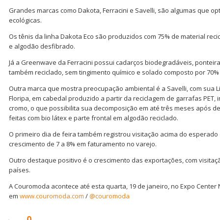
Grandes marcas como Dakota, Ferracini e Savelli, são algumas que op
ecológicas.
Os tênis da linha Dakota Eco são produzidos com 75% de material recicl
e algodão desfibrado.
Já a Greenwave da Ferracini possui cadarços biodegradáveis, ponteira
também reciclado, sem tingimento químico e solado composto por 70% 
Outra marca que mostra preocupação ambiental é a Savelli, com sua L
Floripa, em cabedal produzido a partir da reciclagem de garrafas PET, 
cromo, o que possibilita sua decomposição em até três meses após de
feitas com bio látex e parte frontal em algodão reciclado.
O primeiro dia de feira também registrou visitação acima do esperado
crescimento de 7 a 8% em faturamento no varejo.
Outro destaque positivo é o crescimento das exportações, com visita
países.
A Couromoda acontece até esta quarta, 19 de janeiro, no Expo Center N
em
www.couromoda.com
/
@couromoda
0