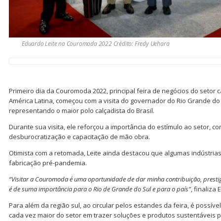
Eduardo Leite na Couromoda 2022 Crédito: Fredy Uehara
Primeiro dia da Couromoda 2022, principal feira de negócios do setor c
América Latina, começou com a visita do governador do Rio Grande do 
representando o maior polo calçadista do Brasil.
Durante sua visita, ele reforçou a importância do estímulo ao setor, co
desburocratização e capacitação de mão obra.
Otimista com a retomada, Leite ainda destacou que algumas indústri
fabricação pré-pandemia.
“Visitar a Couromoda é uma oportunidade de dar minha contribuição, prestigi
é de suma importância para o Rio de Grande do Sul e para o país”
, finaliza
Para além da região sul, ao circular pelos estandes da feira, é possí
cada vez maior do setor em trazer soluções e produtos sustentáveis p