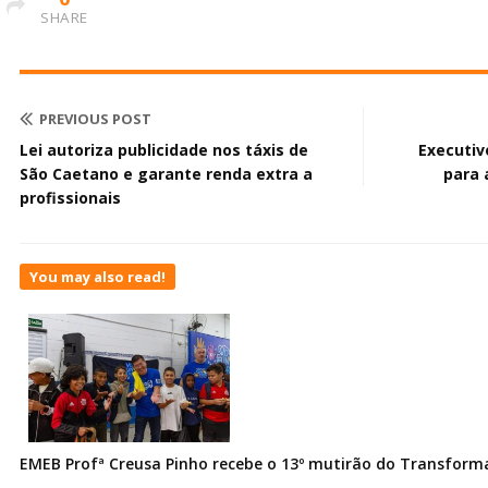
SHARE
PREVIOUS POST
Lei autoriza publicidade nos táxis de
Executiv
São Caetano e garante renda extra a
para 
profissionais
You may also read!
EMEB Profª Creusa Pinho recebe o 13º mutirão do Transfor