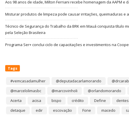
Aos 98 anos de idade, Milton Ferriani recebe homenagem da AAPM e dá 
Misturar produtos de limpeza pode causar irritações, queimaduras e at
Técnico de Segurança do Trabalho da BRK em Mauá conquista título m
pela Seleção Brasileira
Programa Ser+ conclui ciclo de capacitações e investimentos na Coope
Tags
#vemcasadamulher
@deputadacarlamorando
@drcarab
@marcelolimasbc
@marcovinholi
@orlandomorando
Acerta
acisa
bispo
crédito
Define
dentes
detaque
edir
escovação
Fone
macedo
s