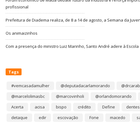
profissional
Prefeitura de Diadema realiza, de 8 a 14 de agosto, a Semana da Juve
Os animaizinhos
Com a presença do ministro Luiz Marinho, Santo André adere à Escola
Tags
#vemcasadamulher
@deputadacarlamorando
@drcarab
@marcelolimasbc
@marcovinholi
@orlandomorando
Acerta
acisa
bispo
crédito
Define
dentes
detaque
edir
escovação
Fone
macedo
s