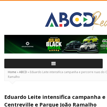
ABCD
Real
Home
»
ABCD
»
Eduardo Leite intensifica campanha e percorre ruas do C
Ramalho
Eduardo Leite intensifica campanha e 
Centreville e Parque João Ramalho