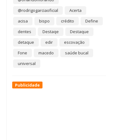
@rodrigogarciaoficial
Acerta
acisa
bispo
crédito
Define
dentes
Destaqe
Destaque
detaque
edir
escovação
Fone
macedo
saúde bucal
universal
Publicidade