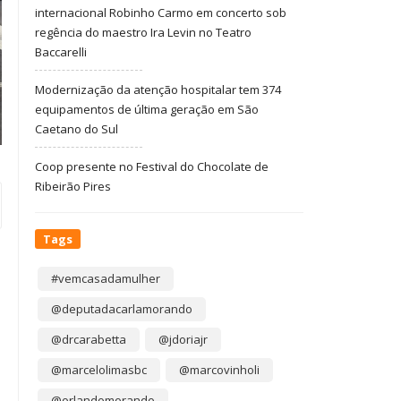
internacional Robinho Carmo em concerto sob
regência do maestro Ira Levin no Teatro
Baccarelli
Modernização da atenção hospitalar tem 374
equipamentos de última geração em São
Caetano do Sul
Coop presente no Festival do Chocolate de
Ribeirão Pires
Tags
#vemcasadamulher
@deputadacarlamorando
@drcarabetta
@jdoriajr
@marcelolimasbc
@marcovinholi
@orlandomorando