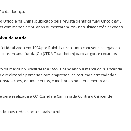
ção da doença.
Unido e na China, publicado pela revista científica “BMJ Oncology” ,
as com menos de 50 anos aumentaram 79% nas últimas três décadas.
Alvo da Moda”
i idealizada em 1994 por Ralph Lauren junto com seus colegas do
ue criaram uma fundação (CFDA Foundation) para angariar recursos
vo da marca no Brasil desde 1995. Licenciando a marca do “Câncer de
e realizando parcerias com empresas, os recursos arrecadados
m instalações, equipamentos, e melhorias no atendimento aos
 será realizada a 60ª Corrida e Caminhada Contra o Câncer de
da” nas redes sociais: @alvoazul