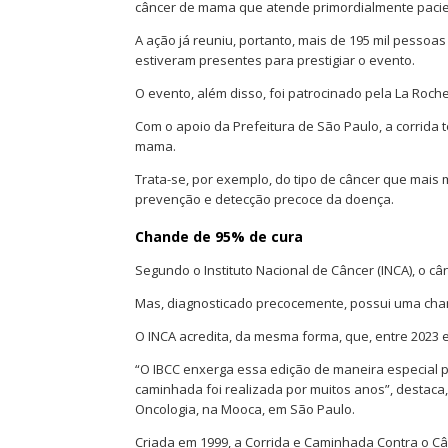
câncer de mama que atende primordialmente pacie
A ação já reuniu, portanto, mais de 195 mil pessoa
estiveram presentes para prestigiar o evento.
O evento, além disso, foi patrocinado pela La Roch
Com o apoio da Prefeitura de São Paulo, a corrida
mama.
Trata-se, por exemplo, do tipo de câncer que mais 
prevenção e detecção precoce da doença.
Chande de 95% de cura
Segundo o Instituto Nacional de Câncer (INCA), o c
Mas, diagnosticado precocemente, possui uma cha
O INCA acredita, da mesma forma, que, entre 2023 e
“O IBCC enxerga essa edição de maneira especial pe
caminhada foi realizada por muitos anos”, destac
Oncologia, na Mooca, em São Paulo.
Criada em 1999, a Corrida e Caminhada Contra o Câ