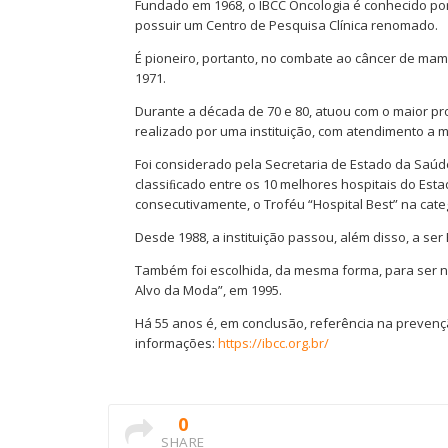
Fundado em 1968, o IBCC Oncologia é conhecido po
possuir um Centro de Pesquisa Clínica renomado.
É pioneiro, portanto, no combate ao câncer de mam
1971.
Durante a década de 70 e 80, atuou com o maior p
realizado por uma instituição, com atendimento a 
Foi considerado pela Secretaria de Estado da Saú
classiﬁcado entre os 10 melhores hospitais do Esta
consecutivamente, o Troféu “Hospital Best” na catego
Desde 1988, a instituição passou, além disso, a ser
Também foi escolhida, da mesma forma, para ser n
Alvo da Moda”, em 1995.
Há 55 anos é, em conclusão, referência na prevenç
informações:
https://ibcc.org.br/
0
SHARE