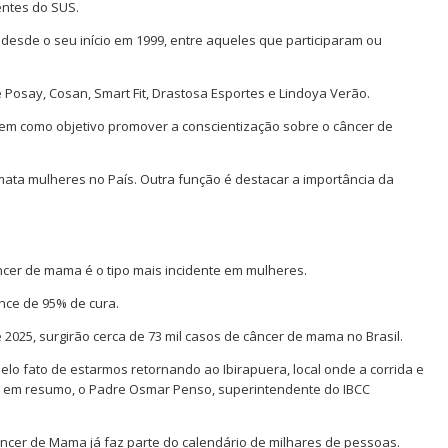
ntes do SUS.
s desde o seu início em 1999, entre aqueles que participaram ou
e Posay, Cosan, Smart Fit, Drastosa Esportes e Lindoya Verão.
 tem como objetivo promover a conscientização sobre o câncer de
mata mulheres no País. Outra função é destacar a importância da
âncer de mama é o tipo mais incidente em mulheres.
nce de 95% de cura.
 2025, surgirão cerca de 73 mil casos de câncer de mama no Brasil.
lo fato de estarmos retornando ao Ibirapuera, local onde a corrida e
a, em resumo, o Padre Osmar Penso, superintendente do IBCC
ncer de Mama já faz parte do calendário de milhares de pessoas.