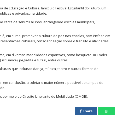
ia de Educação e Cultura, lançou o Festival Estudantil do Futuro, um
úblicas e privadas, na cidade.
olve cerca de seis mil alunos, abrangendo escolas municipais,
turo é, em suma, promover a cultura da paz nas escolas, com ênfase em
resentações culturais, conscientização sobre o trânsito e atividades
rma, em diversas modalidades esportivas, como basquete 3×3, vôlei
ust Dance), pega-fita e futsal, entre outras.
turais que incluirão dança, música, teatro e outras formas de
, em conclusão, a coletar o maior número possível de tampas de
ado.
 por meio do Circuito Itinerante de Mobilidade (CIMOB).
Share