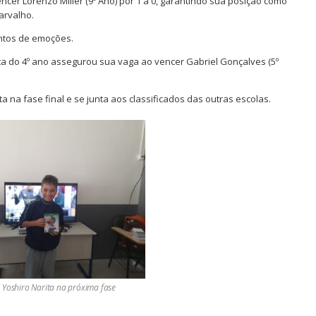
cer Lorenzo Miller (9º Ano) por 1 a 0, garantindo sua posição como
arvalho.
entos de emoções.
sta do 4º ano assegurou sua vaga ao vencer Gabriel Gonçalves (5º
a na fase final e se junta aos classificados das outras escolas.
 Yoshiro Narita na próxima fase