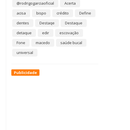
@rodrigogarciaoficial
Acerta
acisa
bispo
crédito
Define
dentes
Destaqe
Destaque
detaque
edir
escovação
Fone
macedo
saúde bucal
universal
Publicidade