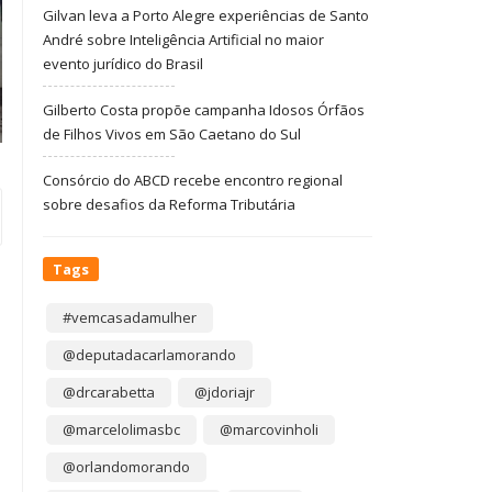
Gilvan leva a Porto Alegre experiências de Santo
André sobre Inteligência Artificial no maior
evento jurídico do Brasil
Gilberto Costa propõe campanha Idosos Órfãos
de Filhos Vivos em São Caetano do Sul
Consórcio do ABCD recebe encontro regional
sobre desafios da Reforma Tributária
Tags
#vemcasadamulher
@deputadacarlamorando
@drcarabetta
@jdoriajr
@marcelolimasbc
@marcovinholi
@orlandomorando