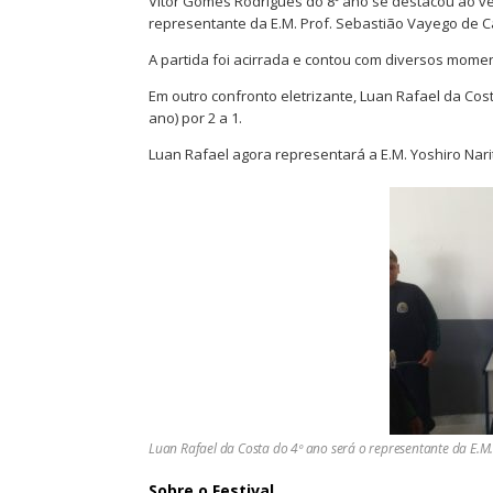
Vitor Gomes Rodrigues do 8º ano se destacou ao ven
representante da E.M. Prof. Sebastião Vayego de C
A partida foi acirrada e contou com diversos mom
Em outro confronto eletrizante, Luan Rafael da Co
ano) por 2 a 1.
Luan Rafael agora representará a E.M. Yoshiro Narit
Luan Rafael da Costa do 4º ano será o representante da E.M.
Sobre o Festival