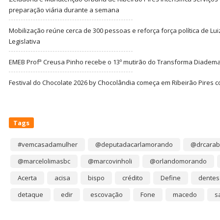
preparação viária durante a semana
Mobilização reúne cerca de 300 pessoas e reforça força política de Lu
Legislativa
EMEB Profª Creusa Pinho recebe o 13º mutirão do Transforma Diadem
Festival do Chocolate 2026 by Chocolândia começa em Ribeirão Pires c
Tags
#vemcasadamulher
@deputadacarlamorando
@drcarab
@marcelolimasbc
@marcovinholi
@orlandomorando
Acerta
acisa
bispo
crédito
Define
dentes
detaque
edir
escovação
Fone
macedo
s