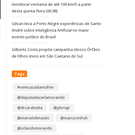
monitorar ventania de até 100 km/h a partir
desta quinta-feira (06.08)
Gilvan leva a Porto Alegre experiências de Santo
André sobre Inteligência Artificial no maior
evento jurídico do Brasil
Gilberto Costa propõe campanha Idosos Órfãos
de Filhos Vivos em São Caetano do Sul
Tags
#vemcasadamulher
@deputadacarlamorando
@drcarabetta
@jdoriajr
@marcelolimasbc
@marcovinholi
@orlandomorando