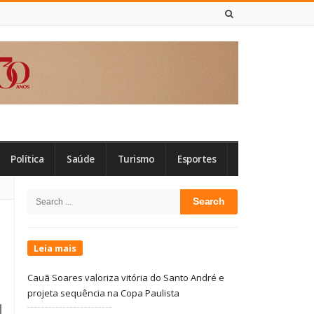
6 DE AGOSTO DE 2026
Política
Saúde
Turismo
Esportes
Site
Search
Sidebar
for:
Leia mais
Cauã Soares valoriza vitória do Santo André e
projeta sequência na Copa Paulista