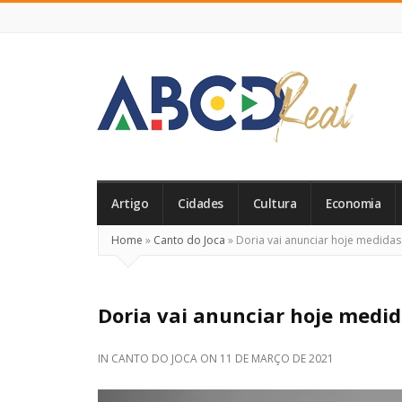
ABCD
Real
Artigo
Cidades
Cultura
Economia
Home
»
Canto do Joca
»
Doria vai anunciar hoje medidas 
Doria vai anunciar hoje medid
IN
CANTO DO JOCA
ON
11 DE MARÇO DE 2021