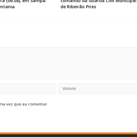
ira (06.08), em Sampa:
comando da Guarda Civil Municipal
entania
de Ribeirão Pires
ma vez que eu comentar.