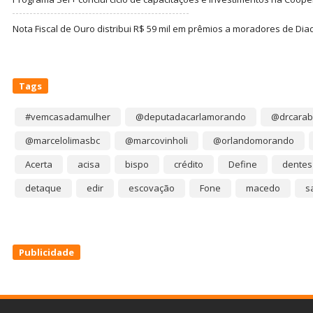
Nota Fiscal de Ouro distribui R$ 59 mil em prêmios a moradores de Di
Tags
#vemcasadamulher
@deputadacarlamorando
@drcarab
@marcelolimasbc
@marcovinholi
@orlandomorando
Acerta
acisa
bispo
crédito
Define
dentes
detaque
edir
escovação
Fone
macedo
s
Publicidade