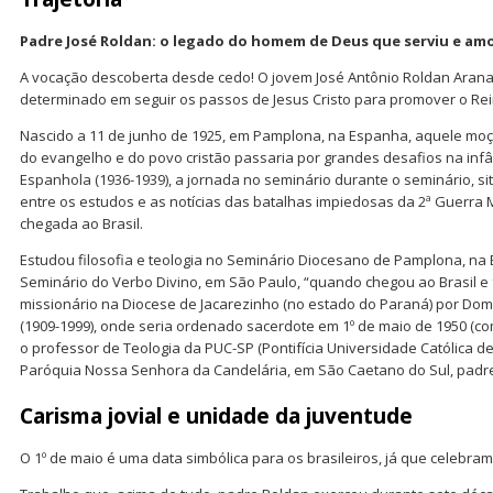
Padre José Roldan: o legado do homem de Deus
que serviu e am
A vocação descoberta desde cedo! O jovem José Antônio Roldan Aranaz
determinado em seguir os passos de Jesus Cristo para promover o Rei
Nascido a 11 de junho de 1925, em Pamplona, na Espanha, aquele m
do evangelho e do povo cristão passaria por grandes desafios na infân
Espanhola (1936-1939), a jornada no seminário durante o seminário, si
entre os estudos e as notícias das batalhas impiedosas da 2ª Guerra M
chegada ao Brasil.
Estudou filosofia e teologia no Seminário Diocesano de Pamplona, na
Seminário do Verbo Divino, em São Paulo, “quando chegou ao Brasil e 
missionário na Diocese de Jacarezinho (no estado do Paraná) por Do
(1909-1999), onde seria ordenado sacerdote em 1º de maio de 1950 (c
o professor de Teologia da PUC-SP (Pontifícia Universidade Católica d
Paróquia Nossa Senhora da Candelária, em São Caetano do Sul, padr
Carisma jovial e unidade da juventude
O 1º de maio é uma data simbólica para os brasileiros, já que celebram