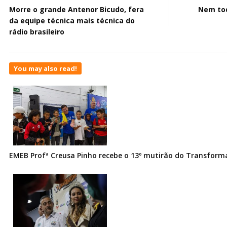
Morre o grande Antenor Bicudo, fera
Nem tod
da equipe técnica mais técnica do
rádio brasileiro
You may also read!
EMEB Profª Creusa Pinho recebe o 13º mutirão do Transfor