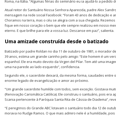
Roma, na Itália. “Algumas férias do seminário eu ia ajudá-lo a pedido 
Atual reitor do Santuário Nossa Senhora Aparecida, padre Alex Sandr
mensagem na rede social Facebook: “Foram 43 anos de dedicação e a
Choramos na terra, mas o céu se alegra com a sua chegada. Rezemos
fique em nosso coração o bem que ele sempre realizou em nosso meio
eterno. E que brilhe para ele a vossa luz. Descanse em paz”, salienta.
Uma amizade construída desde o batizado
Batizado por padre Roldan no dia 11 de outubro de 1981, o morador de
39 anos, estima um grande carinho pelo amigo: “Este homem é um ver
espanhol. Ele era muito devoto da Virgen del Pilar. Tem até uma image
uma na parede ao lado esquerdo”, confidencia.
Segundo ele, o sacerdote deixará, da mesma forma, saudades entre os
enorme legado de evangelização e amor ao próximo.
“Um grande sacerdote humilde com todos, sem exceção. Gostava muit
(Renovação Carismática Católica). Ele construiu o santuário, pois era
Scania pertencente à Paróquia Santa Rita de Cássia de Diadema”, reve
“E peregrinos do Grande ABC lotavam o santuário todo dia 12 de outu
morava no Rudge Ramos. O que mais admiro nele é a humildade, pois