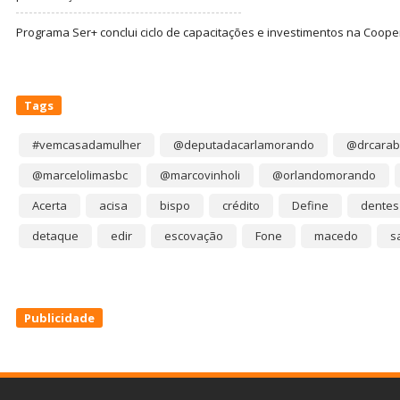
Programa Ser+ conclui ciclo de capacitações e investimentos na Coope
Tags
#vemcasadamulher
@deputadacarlamorando
@drcarab
@marcelolimasbc
@marcovinholi
@orlandomorando
Acerta
acisa
bispo
crédito
Define
dentes
detaque
edir
escovação
Fone
macedo
s
Publicidade