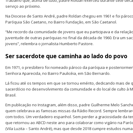
Trabalho que, acima de tudo, padre Roldan exerceu durante sete déc
serviço ao próximo.
Na Diocese de Santo André, padre Roldan chegou em 1961 e foi páro
Paróquia São Caetano, no Bairro Fundação, em São Caetanol.
“Me recordo da comunidade de jovens que eu participava e da relaçã
juventude de outras paróquias no final da década de 1960. Era um sa
jovens”, relembra o jornalista Humberto Pastore.
Ser sacerdote que caminha ao lado do povo
Em 1971, o presbítero foi nomeado pároco da paróquia e posteriormen
Senhora Aparecida, no Bairro Paulicéia, em São Bernardo.
Lá ficou até os tempos em que se tornou emérito, dedicando mais de
sacerdócio no desenvolvimento da comunidade e do local de culto à 
Brasil.
Em publicação no Instagram, além disso, padre Guilherme Melo Sanches
quem celebrava as famosas missas da Rádio Record. Sempre lembrar
com todos. Um verdadeiro espanhol. Sem perder a graciosidade da tern
que retornou ao ABCD neste ano para colaborar como vigário na Par
(Vila Luzita – Santo André), mas que desde 2018 cumpre estudos num