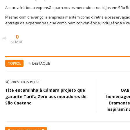
A marca iniciou a expansão para novos mercados com lojas em São B
Mesmo com o avanço, a empresa mantém como diretriz a preservação
entrega de experiências que combinam conveniência, indulgência e c
0
SHARE
TOPICS:
DESTAQUE
PREVIOUS POST
Tite encaminha à Câmara projeto que
OAB 
garante Tarifa Zero aos moradores de
homenagem 
São Caetano
Bramante,
inspiram n