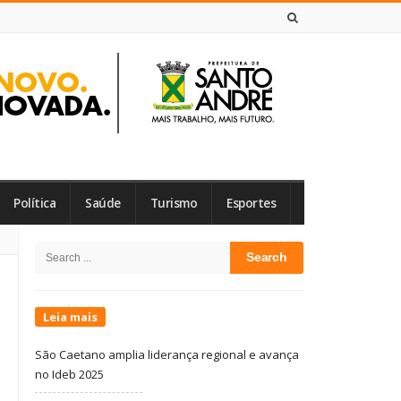
6 DE AGOSTO DE 2026
Política
Saúde
Turismo
Esportes
Site
Search
Sidebar
for:
Leia mais
São Caetano amplia liderança regional e avança
no Ideb 2025