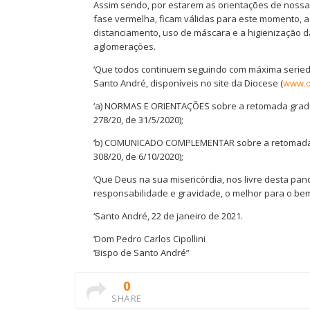
Assim sendo, por estarem as orientações de nossa
fase vermelha, ficam válidas para este momento, 
distanciamento, uso de máscara e a higienização 
aglomerações.
‘Que todos continuem seguindo com máxima serieda
Santo André, disponíveis no site da Diocese (
www.d
‘a) NORMAS E ORIENTAÇÕES sobre a retomada gradua
278/20, de 31/5/2020);
‘b) COMUNICADO COMPLEMENTAR sobre a retomada gr
308/20, de 6/10/2020);
‘Que Deus na sua misericórdia, nos livre desta pa
responsabilidade e gravidade, o melhor para o be
‘Santo André, 22 de janeiro de 2021.
‘Dom Pedro Carlos Cipollini
‘Bispo de Santo André”
0
SHARE