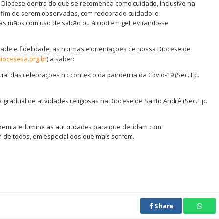
 Diocese dentro do que se recomenda como cuidado, inclusive na
a fim de serem observadas, com redobrado cuidado: o
das mãos com uso de sabão ou álcool em gel, evitando-se
de e fidelidade, as normas e orientações de nossa Diocese de
iocesesa.org.br
) a saber:
l das celebrações no contexto da pandemia da Covid-19 (Sec. Ep.
adual de atividades religiosas na Diocese de Santo André (Sec. Ep.
ndemia e ilumine as autoridades para que decidam com
m de todos, em especial dos que mais sofrem.
Share