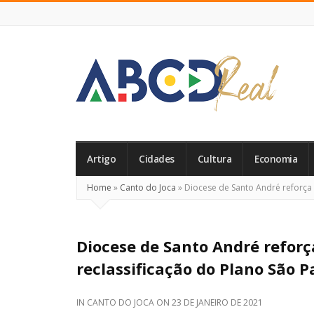
ABCD
Real
Artigo
Cidades
Cultura
Economia
Home
»
Canto do Joca
»
Diocese de Santo André reforça 
Diocese de Santo André refor
reclassificação do Plano São P
IN
CANTO DO JOCA
ON
23 DE JANEIRO DE 2021