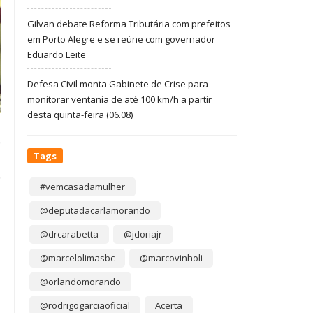
Gilvan debate Reforma Tributária com prefeitos
em Porto Alegre e se reúne com governador
Eduardo Leite
Defesa Civil monta Gabinete de Crise para
monitorar ventania de até 100 km/h a partir
desta quinta-feira (06.08)
Tags
#vemcasadamulher
@deputadacarlamorando
@drcarabetta
@jdoriajr
@marcelolimasbc
@marcovinholi
@orlandomorando
@rodrigogarciaoficial
Acerta