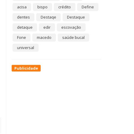
acisa
bispo
crédito
Define
dentes
Destaqe
Destaque
detaque
edir
escovação
Fone
macedo
saúde bucal
universal
Publicidade