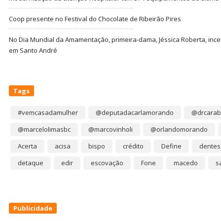
Coop presente no Festival do Chocolate de Ribeirão Pires
No Dia Mundial da Amamentação, primeira-dama, Jéssica Roberta, ince
em Santo André
Tags
#vemcasadamulher
@deputadacarlamorando
@drcarab
@marcelolimasbc
@marcovinholi
@orlandomorando
Acerta
acisa
bispo
crédito
Define
dentes
detaque
edir
escovação
Fone
macedo
s
Publicidade