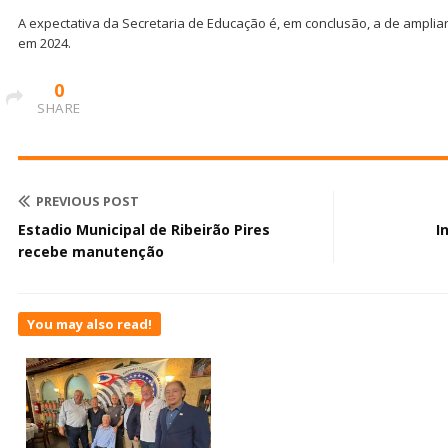
A expectativa da Secretaria de Educação é, em conclusão, a de amplia
em 2024.
0
SHARE
PREVIOUS POST
Estadio Municipal de Ribeirão Pires
I
recebe manutenção
You may also read!