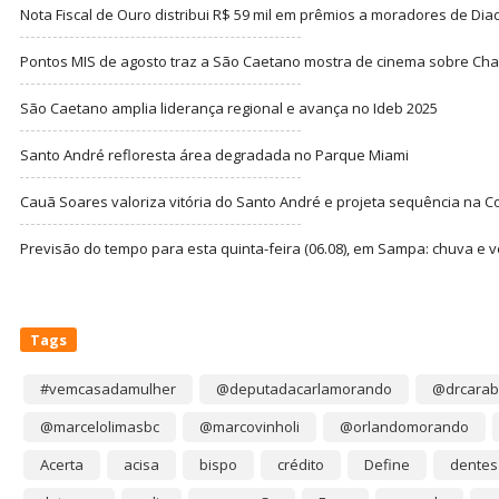
Nota Fiscal de Ouro distribui R$ 59 mil em prêmios a moradores de Di
Pontos MIS de agosto traz a São Caetano mostra de cinema sobre Cha
São Caetano amplia liderança regional e avança no Ideb 2025
Santo André refloresta área degradada no Parque Miami
Cauã Soares valoriza vitória do Santo André e projeta sequência na C
Previsão do tempo para esta quinta-feira (06.08), em Sampa: chuva e 
Tags
#vemcasadamulher
@deputadacarlamorando
@drcarab
@marcelolimasbc
@marcovinholi
@orlandomorando
Acerta
acisa
bispo
crédito
Define
dentes