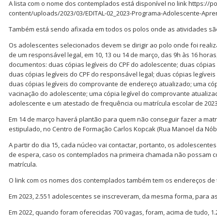
A lista com o nome dos contemplados está disponível no link https://p
content/uploads/2023/03/EDITAL-02_2023-Programa-Adolescente-Apr
Também está sendo afixada em todos os polos onde as atividades são
Os adolescentes selecionados devem se dirigir ao polo onde foi reali
de um responsável legal, em 10, 13 ou 14 de março, das 9h às 16 hora
documentos: duas cópias legíveis do CPF do adolescente; duas cópias 
duas cópias legíveis do CPF do responsável legal; duas cópias legíveis
duas cópias legíveis do comprovante de endereço atualizado; uma cópi
vacinação do adolescente; uma cópia legível do comprovante atualiza
adolescente e um atestado de frequência ou matrícula escolar de 2023
Em 14 de março haverá plantão para quem não conseguir fazer a matrí
estipulado, no Centro de Formação Carlos Kopcak (Rua Manoel da Nóbre
A partir do dia 15, cada núcleo vai contactar, portanto, os adolescent
de espera, caso os contemplados na primeira chamada não possam con
matrícula.
O link com os nomes dos contemplados também tem os endereços de t
Em 2023, 2.551 adolescentes se inscreveram, da mesma forma, para as
Em 2022, quando foram oferecidas 700 vagas, foram, acima de tudo, 1.2