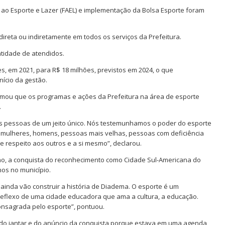
ao Esporte e Lazer (FAEL) e implementação da Bolsa Esporte foram
ireta ou indiretamente em todos os serviços da Prefeitura.
tidade de atendidos.
s, em 2021, para R$ 18 milhões, previstos em 2024, o que
nício da gestão.
irmou que os programas e ações da Prefeitura na área de esporte
.
s pessoas de um jeito único. Nós testemunhamos o poder do esporte
 mulheres, homens, pessoas mais velhas, pessoas com deficiência
e respeito aos outros e a si mesmo”, declarou.
lino, a conquista do reconhecimento como Cidade Sul-Americana do
nos no município.
ainda vão construir a história de Diadema. O esporte é um
reflexo de uma cidade educadora que ama a cultura, a educação.
onsagrada pelo esporte”, pontuou.
par do jantar e do anúncio da conquista porque estava em uma agenda