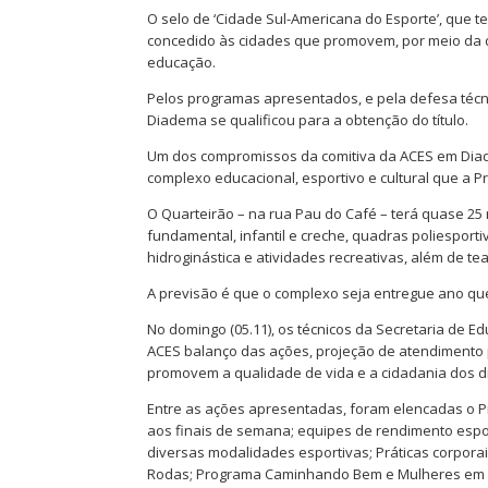
O selo de ‘Cidade Sul-Americana do Esporte’, que 
concedido às cidades que promovem, por meio da de
educação.
Pelos programas apresentados, e pela defesa técni
Diadema se qualificou para a obtenção do título.
Um dos compromissos da comitiva da ACES em Diade
complexo educacional, esportivo e cultural que a P
O Quarteirão – na rua Pau do Café – terá quase 25
fundamental, infantil e creche, quadras poliesporti
hidroginástica e atividades recreativas, além de tea
A previsão é que o complexo seja entregue ano qu
No domingo (05.11), os técnicos da Secretaria de 
ACES balanço das ações, projeção de atendimento p
promovem a qualidade de vida e a cidadania dos 
Entre as ações apresentadas, foram elencadas o Pr
aos finais de semana; equipes de rendimento espo
diversas modalidades esportivas; Práticas corporais
Rodas; Programa Caminhando Bem e Mulheres em