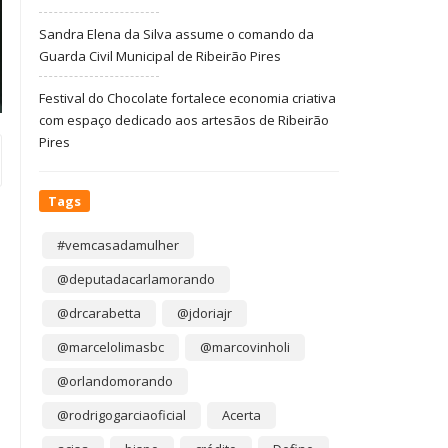
Sandra Elena da Silva assume o comando da
Guarda Civil Municipal de Ribeirão Pires
Festival do Chocolate fortalece economia criativa
com espaço dedicado aos artesãos de Ribeirão
Pires
Tags
#vemcasadamulher
@deputadacarlamorando
@drcarabetta
@jdoriajr
@marcelolimasbc
@marcovinholi
@orlandomorando
@rodrigogarciaoficial
Acerta