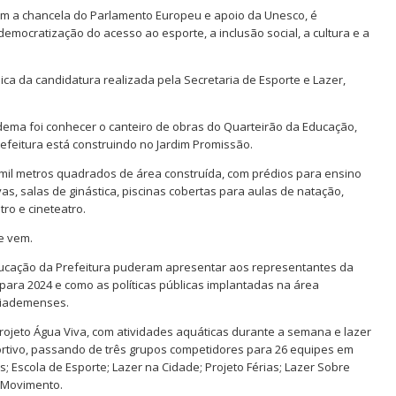
tem a chancela do Parlamento Europeu e apoio da Unesco, é
mocratização do acesso ao esporte, a inclusão social, a cultura e a
ca da candidatura realizada pela Secretaria de Esporte e Lazer,
ma foi conhecer o canteiro de obras do Quarteirão da Educação,
refeitura está construindo no Jardim Promissão.
 mil metros quadrados de área construída, com prédios para ensino
vas, salas de ginástica, piscinas cobertas para aulas de natação,
tro e cineteatro.
e vem.
Educação da Prefeitura puderam apresentar aos representantes da
ara 2024 e como as políticas públicas implantadas na área
diademenses.
ojeto Água Viva, com atividades aquáticas durante a semana e lazer
rtivo, passando de três grupos competidores para 26 equipes em
; Escola de Esporte; Lazer na Cidade; Projeto Férias; Lazer Sobre
 Movimento.