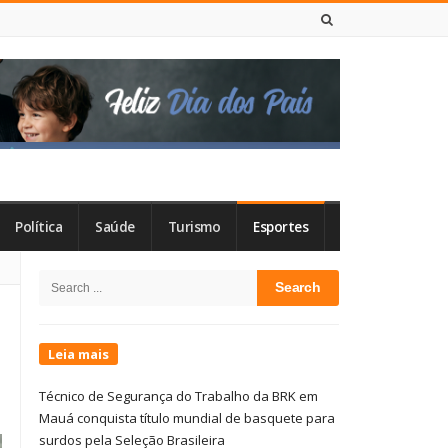
7 DE AGOSTO DE 2026
Política
Saúde
Turismo
Esportes
Site
Search
Sidebar
for:
Leia mais
Técnico de Segurança do Trabalho da BRK em
Mauá conquista título mundial de basquete para
surdos pela Seleção Brasileira