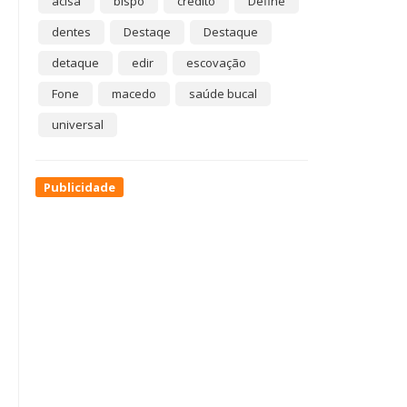
acisa
bispo
crédito
Define
dentes
Destaqe
Destaque
detaque
edir
escovação
Fone
macedo
saúde bucal
universal
Publicidade