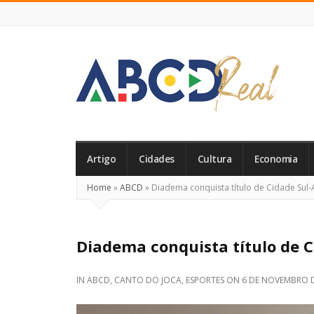
ABCD
Real
Artigo
Cidades
Cultura
Economia
Home
»
ABCD
»
Diadema conquista título de Cidade Sul
Diadema conquista título de 
IN
ABCD
,
CANTO DO JOCA
,
ESPORTES
ON
6 DE NOVEMBRO D