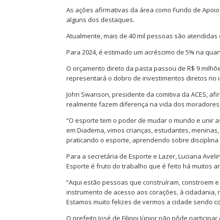
As ações afirmativas da área como Fundo de Apoio 
alguns dos destaques.
Atualmente, mais de 40 mil pessoas são atendidas d
Para 2024, é estimado um acréscimo de 5% na quan
O orçamento direto da pasta passou de R$ 9 milhõe
representará o dobro de investimentos diretos no i
John Swanson, presidente da comitiva da ACES, af
realmente fazem diferença na vida dos moradores
“O esporte tem o poder de mudar o mundo e unir a
em Diadema, vimos crianças, estudantes, meninas,
praticando o esporte, aprendendo sobre disciplina 
Para a secretária de Esporte e Lazer, Luciana Ave
Esporte é fruto do trabalho que é feito há muitos a
“Aqui estão pessoas que construíram, constroem e 
instrumento de acesso aos corações, à cidadania, 
Estamos muito felizes de vermos a cidade sendo c
O prefeito José de Filippi Júnior não pôde partici