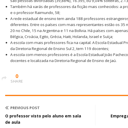
são pessoas divorciadas (39,88%), 16.395, ou 9,04% solteiras, 2.13
Também há xarás de professores da ficção mais conhecidos: a pr
e o professor Raimundo, 58;
A rede estadual de ensino tem ainda 188 professores estrangeiro
diferentes. Entre os países com mais representantes estão os 35 n
20 no Chile, 15 na Argentina e 11 na Bolívia. Há países com apen
Bélgica, Croácia, Egito, Grécia, Haiti, Holanda, Israel e Suíça;
A escola com mais professores fica na capital. A Escola Estadual P
da Diretoria Regional de Ensino Sul 2, tem 119 docentes;
A escola com menos professores é a Escola Estadual João Pachec
docentes e localizada na Diretoria Regional de Ensino de Jaú.
0
SHARE
PREVIOUS POST
O professor visto pelo aluno em sala
Emprega
de aula