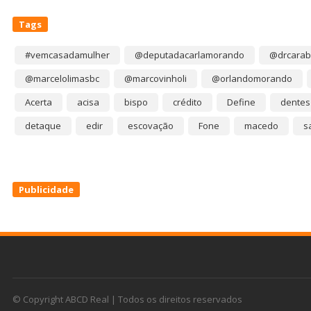
Tags
#vemcasadamulher
@deputadacarlamorando
@drcarab
@marcelolimasbc
@marcovinholi
@orlandomorando
Acerta
acisa
bispo
crédito
Define
dentes
detaque
edir
escovação
Fone
macedo
s
Publicidade
© Copyright ABCD Real | Todos os direitos reservados