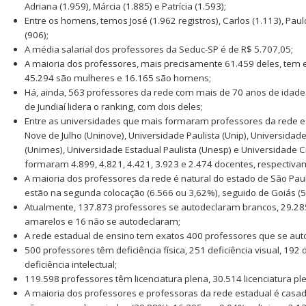
Adriana (1.959), Márcia (1.885) e Patrícia (1.593);
Entre os homens, temos José (1.962 registros), Carlos (1.113), Paul
(906);
A média salarial dos professores da Seduc-SP é de R$ 5.707,05;
A maioria dos professores, mais precisamente 61.459 deles, tem e
45.294 são mulheres e 16.165 são homens;
Há, ainda, 563 professores da rede com mais de 70 anos de idade. 
de Jundiaí lidera o ranking, com dois deles;
Entre as universidades que mais formaram professores da rede e
Nove de Julho (Uninove), Universidade Paulista (Unip), Universidad
(Unimes), Universidade Estadual Paulista (Unesp) e Universidade Cr
formaram 4.899, 4.821, 4.421, 3.923 e 2.474 docentes, respectiva
A maioria dos professores da rede é natural do estado de São Pau
estão na segunda colocação (6.566 ou 3,62%), seguido de Goiás (5
Atualmente, 137.873 professores se autodeclaram brancos, 29.285
amarelos e 16 não se autodeclaram;
A rede estadual de ensino tem exatos 400 professores que se au
500 professores têm deficiência física, 251 deficiência visual, 192 d
deficiência intelectual;
119.598 professores têm licenciatura plena, 30.514 licenciatura pl
A maioria dos professores e professoras da rede estadual é casa