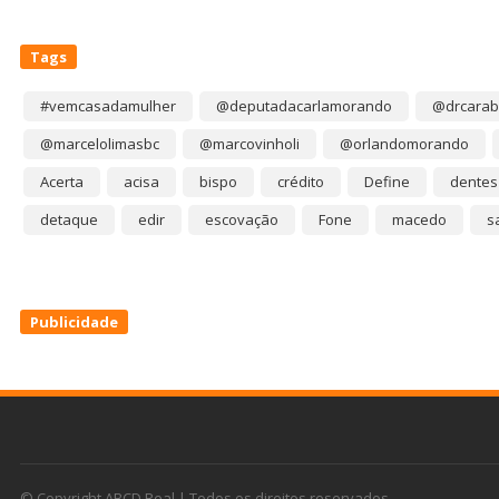
Tags
#vemcasadamulher
@deputadacarlamorando
@drcarab
@marcelolimasbc
@marcovinholi
@orlandomorando
Acerta
acisa
bispo
crédito
Define
dentes
detaque
edir
escovação
Fone
macedo
s
Publicidade
© Copyright ABCD Real | Todos os direitos reservados