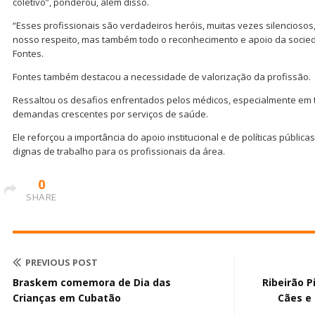
coletivo”, ponderou, além disso.
“Esses profissionais são verdadeiros heróis, muitas vezes silencios
nosso respeito, mas também todo o reconhecimento e apoio da soci
Fontes.
Fontes também destacou a necessidade de valorização da profissão.
Ressaltou os desafios enfrentados pelos médicos, especialmente em t
demandas crescentes por serviços de saúde.
Ele reforçou a importância do apoio institucional e de políticas públ
dignas de trabalho para os profissionais da área.
0
SHARE
PREVIOUS POST
Braskem comemora de Dia das
Ribeirão P
Crianças em Cubatão
Cães e 