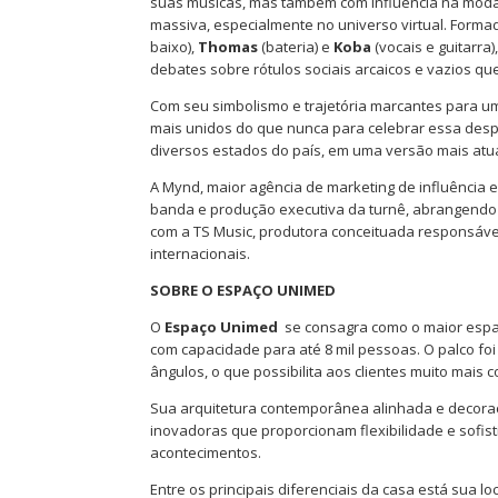
suas músicas, mas também com influência na moda
massiva, especialmente no universo virtual. Forma
baixo),
Thomas
(bateria) e
Koba
(vocais e guitarra
debates sobre rótulos sociais arcaicos e vazios q
Com seu simbolismo e trajetória marcantes para um
mais unidos do que nunca para celebrar essa despe
diversos estados do país, em uma versão mais atua
A Mynd, maior agência de marketing de influência 
banda e produção executiva da turnê, abrangendo 
com a TS Music, produtora conceituada responsáve
internacionais.
SOBRE O ESPAÇO UNIMED
O
Espaço Unimed
se consagra como o maior espaço
com capacidade para até 8 mil pessoas. O palco fo
ângulos, o que possibilita aos clientes muito mais
Sua arquitetura contemporânea alinhada e decoraç
inovadoras que proporcionam flexibilidade e sofi
acontecimentos.
Entre os principais diferenciais da casa está sua l