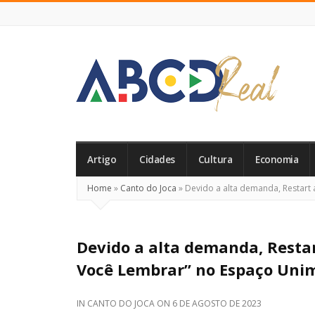
ABCD
Real
Artigo
Cidades
Cultura
Economia
Home
»
Canto do Joca
»
Devido a alta demanda, Restart 
Devido a alta demanda, Resta
Você Lembrar” no Espaço Uni
IN
CANTO DO JOCA
ON
6 DE AGOSTO DE 2023