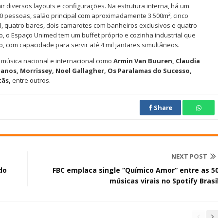
r diversos layouts e configurações. Na estrutura interna, há um
0 pessoas, salão principal com aproximadamente 3.500m², cinco
al, quatro bares, dois camarotes com banheiros exclusivos e quatro
o, o Espaço Unimed tem um buffet próprio e cozinha industrial que
 com capacidade para servir até 4 mil jantares simultâneos.
música nacional e internacional como
Armin Van Buuren, Claudia
rmanos, Morrissey, Noel Gallagher, Os Paralamas do Sucesso,
tãs,
entre outros.
Share
NEXT POST
do
FBC emplaca single “Químico Amor” entre as 5
músicas virais no Spotify Brasi