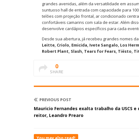
grandes avenidas, além da versatilidade em assumi
suntuoso hall de entrada com capacidade para 100
telões com projeção frontal, ar condicionado centr
confortáveis camarins com sala de estar. Além diss
desenvolve cardápios específicos para cada evento,
Desde sua abertura, já recebeu grandes nomes da 
Leitte, Criolo, Emicida, Ivete Sangalo, Los He
Robert Plant, Slash, Tears for Fears, Tiësto, Ti
0
SHARE
PREVIOUS POST
Mauricio Fernandes exalta trabalho da USCS e 
reitor, Leandro Prearo
You may also read!