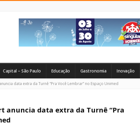
Capital – São Paulo
Educação
Gastronomia
Inovação
anuncia data extra da Turnê “Pra Você Lembrar” no Espaço Unimed
rt anuncia data extra da Turnê “Pra
med