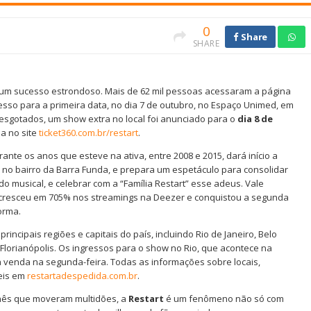
0
Share
SHARE
é um sucesso estrondoso. Mais de 62 mil pessoas acessaram a página
gresso para a primeira data, no dia 7 de outubro, no Espaço Unimed, em
esgotados, um show extra no local foi anunciado para o
dia 8 de
da no site
ticket360.com.br/restart
.
te os anos que esteve na ativa, entre 2008 e 2015, dará início a
no bairro da Barra Funda, e prepara um espetáculo para consolidar
 musical, e celebrar com a “Família Restart” esse adeus. Vale
a cresceu em 705% nos streamings na Deezer e conquistou a segunda
orma.
incipais regiões e capitais do país, incluindo Rio de Janeiro, Belo
 e Florianópolis. Os ingressos para o show no Rio, que acontece na
à venda na segunda-feira. Todas as informações sobre locais,
eis em
restartadespedida.com.br
.
rnês que moveram multidões, a
Restart
é um fenômeno não só com