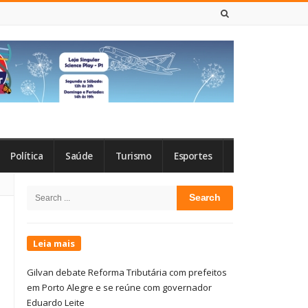
6 DE AGOSTO DE 2026
Política
Saúde
Turismo
Esportes
Site
Search
Sidebar
for:
Leia mais
Gilvan debate Reforma Tributária com prefeitos
em Porto Alegre e se reúne com governador
Eduardo Leite