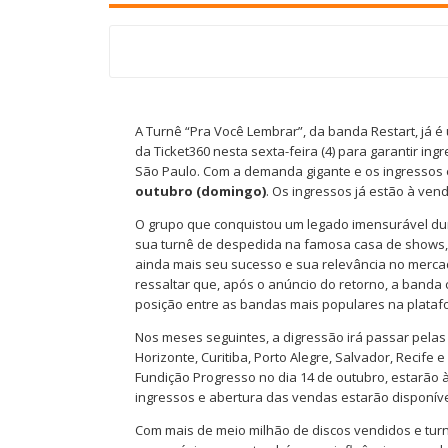
A Turnê “Pra Você Lembrar”, da banda Restart, já 
da Ticket360 nesta sexta-feira (4) para garantir in
São Paulo. Com a demanda gigante e os ingressos 
outubro (domingo)
. Os ingressos já estão à ven
O grupo que conquistou um legado imensurável duran
sua turnê de despedida na famosa casa de shows, 
ainda mais seu sucesso e sua relevância no mercado
ressaltar que, após o anúncio do retorno, a band
posição entre as bandas mais populares na plataf
Nos meses seguintes, a digressão irá passar pelas pr
Horizonte, Curitiba, Porto Alegre, Salvador, Recife
Fundição Progresso no dia 14 de outubro, estarão 
ingressos e abertura das vendas estarão disponív
Com mais de meio milhão de discos vendidos e tu