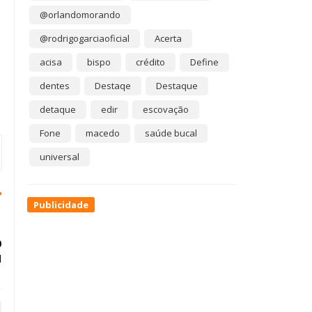
@orlandomorando
@rodrigogarciaoficial
Acerta
acisa
bispo
crédito
Define
dentes
Destaqe
Destaque
detaque
edir
escovação
Fone
macedo
saúde bucal
universal
Publicidade
0
l