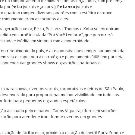
 e no comportamento de milhares de fãs engajados, com presença
da por
Pe Lu
(vocais e guitarra),
Pe Lanza
(vocais e
), o quarteto rompeu diversos padrões com a estética e trouxe
ue comumente eram associados a eles.
a geração inteira, Pe Lu, Pe Lanza, Thomas e Koba se encontram
dida em turnê intitulada “Pra Você Lembrar”, que percorrerá
lizada e inédita em sintonia com a modernidade.
e entretenimento do país, é a responsável pelo empresariamento da
em seu escopo toda a estratégia e planejamento 360°, em parceria
l por executar grandes shows e gravações nacionais e
 para shows, eventos sociais, corporativos e feiras de São Paulo,
i desenvolvido para proporcionar melhor visibilidade em todos os
 conforto para pequenos e grandes espetáculos.
ão assinada pelo espanhol Carlos Viqueira, oferecem soluções
sticação para atender e transformar eventos em grandes
ocalização de fácil acesso, próximo à estação de metrô Barra Funda e