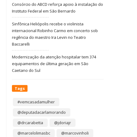
Consórcio do ABCD reforça apoio à instalação do
Instituto Federal em São Bernardo
Sinfônica Heliópolis recebe o violinista
internacional Robinho Carmo em concerto sob
regência do maestro Ira Levin no Teatro
Baccarelli
Modernização da atenção hospitalar tem 374
equipamentos de última geração em São
Caetano do Sul
Tags
#vemcasadamulher
@deputadacarlamorando
@drcarabetta
@jdoriajr
@marcelolimasbc
@marcovinholi