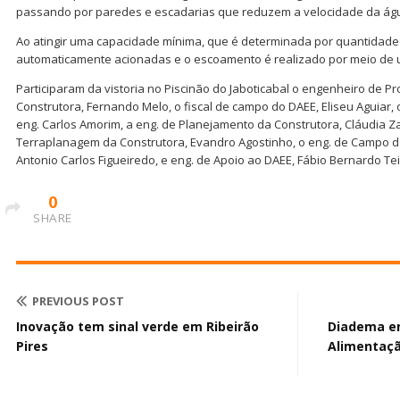
passando por paredes e escadarias que reduzem a velocidade da ág
Ao atingir uma capacidade mínima, que é determinada por quantida
automaticamente acionadas e o escoamento é realizado por meio de um
Participaram da vistoria no Piscinão do Jaboticabal o engenheiro de P
Construtora, Fernando Melo, o fiscal de campo do DAEE, Eliseu Aguiar, 
eng. Carlos Amorim, a eng. de Planejamento da Construtora, Cláudia Z
Terraplanagem da Construtora, Evandro Agostinho, o eng. de Campo da
Antonio Carlos Figueiredo, e eng. de Apoio ao DAEE, Fábio Bernardo Tei
0
SHARE
PREVIOUS POST
Inovação tem sinal verde em Ribeirão
Diadema en
Pires
Alimentaç