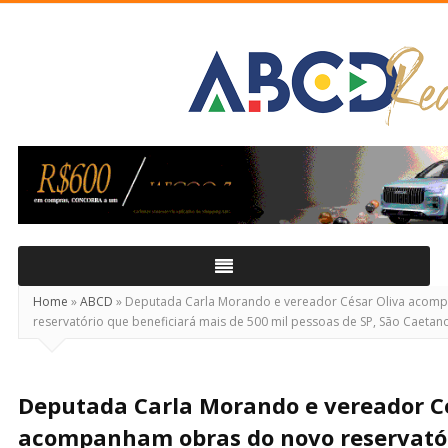
ABCD
Real
Home
»
ABCD
»
Deputada Carla Morando e vereador César Oliva acom
reservatório que beneficiará mais de 500 mil pessoas de SP, São Caeta
Deputada Carla Morando e vereador C
acompanham obras do novo reservató