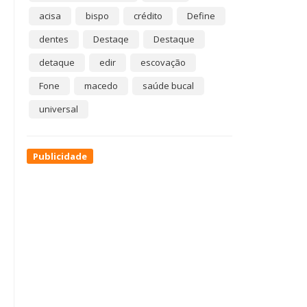
acisa
bispo
crédito
Define
dentes
Destaqe
Destaque
detaque
edir
escovação
Fone
macedo
saúde bucal
universal
Publicidade