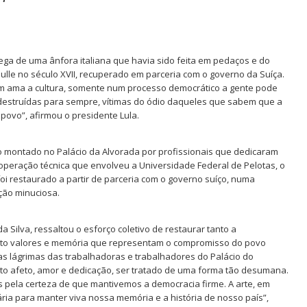
a de uma ânfora italiana que havia sido feita em pedaços e do
oulle no século XVII, recuperado em parceria com o governo da Suíça.
em ama a cultura, somente num processo democrático a gente pode
m destruídas para sempre, vítimas do ódio daqueles que sabem que a
 povo”, afirmou o presidente Lula.
o montado no Palácio da Alvorada por profissionais que dedicaram
operação técnica que envolveu a Universidade Federal de Pelotas, o
 foi restaurado a partir de parceria com o governo suíço, numa
ção minuciosa.
a Silva, ressaltou o esforço coletivo de restaurar tanto a
uanto valores e memória que representam o compromisso do povo
las lágrimas das trabalhadoras e trabalhadores do Palácio do
to afeto, amor e dedicação, ser tratado de uma forma tão desumana.
s pela certeza de que mantivemos a democracia firme. A arte, em
ia para manter viva nossa memória e a história de nosso país”,