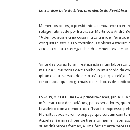
Luiz Inácio Lula da Silva, presidente da República
Momentos antes, o presidente acompanhou a entreg
relógio fabricado por Balthazar Martinot e André B
“A democracia é uma coisa muito grande. Para qu
conquistar isso. Caso contrário, as obras estaria
arte e a cultura carregam história e memória de um
Vinte das obras foram restauradas num laboratóri
mais de 1.760 horas de trabalho, num acordo de co
Iphan e a Universidade de Brasília (UnB). O relógio
empreitada que exigiu mais de mil horas de dedica
ESFORÇO COLETIVO
– A primeira-dama, Janja Lula d
infraestrutura dos palácios, pelos servidores, q
brasileiro com a democracia. “Isso foi expresso pe
Planalto, após verem o espaço que cuidam com tan
Aquelas lágrimas, hoje, se transformam em sorriso
suas diferentes formas, é uma ferramenta necessár