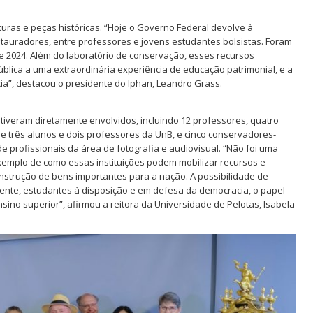
turas e peças históricas. “Hoje o Governo Federal devolve à
tauradores, entre professores e jovens estudantes bolsistas. Foram
e 2024. Além do laboratório de conservação, esses recursos
blica a uma extraordinária experiência de educação patrimonial, e a
ia”, destacou o presidente do Iphan, Leandro Grass.
tiveram diretamente envolvidos, incluindo 12 professores, quatro
de três alunos e dois professores da UnB, e cinco conservadores-
 profissionais da área de fotografia e audiovisual. “Não foi uma
exemplo de como essas instituições podem mobilizar recursos e
onstrução de bens importantes para a nação. A possibilidade de
lmente, estudantes à disposição e em defesa da democracia, o papel
sino superior”, afirmou a reitora da Universidade de Pelotas, Isabela