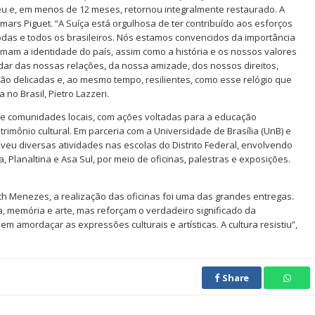
eu e, em menos de 12 meses, retornou integralmente restaurado. A
ars Piguet. “A Suíça está orgulhosa de ter contribuído aos esforços
 todas e todos os brasileiros. Nós estamos convencidos da importância
formam a identidade do país, assim como a história e os nossos valores
dar das nossas relações, da nossa amizade, dos nossos direitos,
o delicadas e, ao mesmo tempo, resilientes, como esse relógio que
no Brasil, Pietro Lazzeri.
 e comunidades locais, com ações voltadas para a educação
rimônio cultural. Em parceria com a Universidade de Brasília (UnB) e
veu diversas atividades nas escolas do Distrito Federal, envolvendo
, Planaltina e Asa Sul, por meio de oficinas, palestras e exposições.
th Menezes, a realização das oficinas foi uma das grandes entregas.
a, memória e arte, mas reforçam o verdadeiro significado da
amordaçar as expressões culturais e artísticas. A cultura resistiu”,
Share