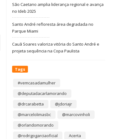
São Caetano amplia liderança regional e avança
no Ideb 2025
Santo André refloresta área degradada no
Parque Miami
Cauã Soares valoriza vitória do Santo André e
projeta sequência na Copa Paulista
Tags
#vemcasadamulher
@deputadacarlamorando
@drcarabetta
@jdoriajr
@marcelolimasbc
@marcovinholi
@orlandomorando
@rodrigogarciaoficial
Acerta