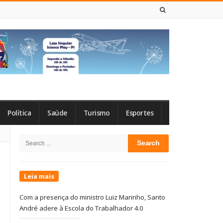
8 DE AGOSTO DE 2026
Política
Saúde
Turismo
Esportes
Site
Search
Sidebar
for:
Leia mais
Com a presença do ministro Luiz Marinho, Santo
André adere à Escola do Trabalhador 4.0