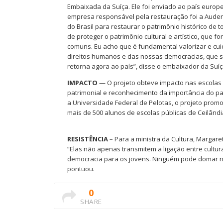
Embaixada da Suíça. Ele foi enviado ao país europ
empresa responsável pela restauração foi a Auderm
do Brasil para restaurar o patrimônio histórico de
de proteger o patrimônio cultural e artístico, que 
comuns. Eu acho que é fundamental valorizar e cui
direitos humanos e das nossas democracias, que sã
retorna agora ao país”, disse o embaixador da Suíça 
IMPACTO
— O projeto obteve impacto nas escolas
patrimonial e reconhecimento da importância do pat
a Universidade Federal de Pelotas, o projeto promo
mais de 500 alunos de escolas públicas de Ceilândia
RESISTÊNCIA
– Para a ministra da Cultura, Margare
“Elas não apenas transmitem a ligação entre cultur
democracia para os jovens. Ninguém pode domar nem 
pontuou.
0
SHARE