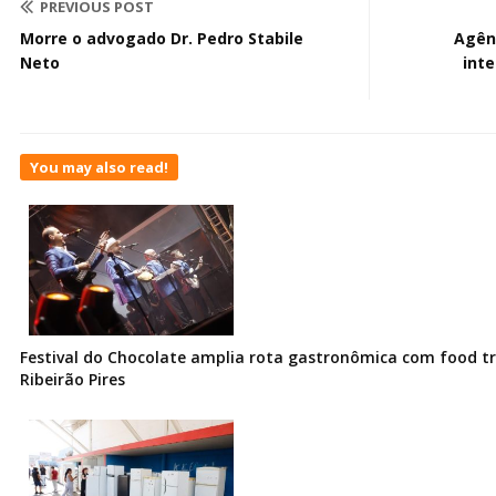
PREVIOUS POST
Morre o advogado Dr. Pedro Stabile
Agên
Neto
inte
You may also read!
Festival do Chocolate amplia rota gastronômica com food t
Ribeirão Pires