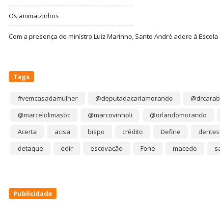
Os animaizinhos
Com a presença do ministro Luiz Marinho, Santo André adere à Escola
Tags
#vemcasadamulher
@deputadacarlamorando
@drcarab
@marcelolimasbc
@marcovinholi
@orlandomorando
Acerta
acisa
bispo
crédito
Define
dentes
detaque
edir
escovação
Fone
macedo
s
Publicidade