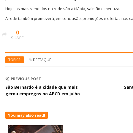
Hoje, os mais vendidos na rede são a tilápia, salmão e merluza.
A rede também promoverá, em conclusão, promoções e ofertas nas cate
0
SHARE
TOPICS:
DESTAQUE
PREVIOUS POST
São Bernardo é a cidade que mais
Sant
gerou empregos no ABCD em julho
You may also read!