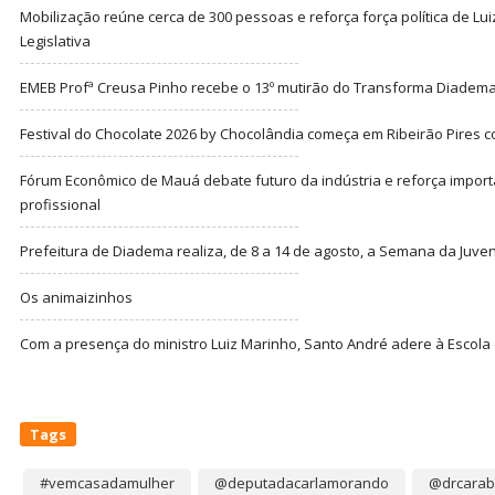
Mobilização reúne cerca de 300 pessoas e reforça força política de Lu
Legislativa
EMEB Profª Creusa Pinho recebe o 13º mutirão do Transforma Diadem
Festival do Chocolate 2026 by Chocolândia começa em Ribeirão Pires c
Fórum Econômico de Mauá debate futuro da indústria e reforça import
profissional
Prefeitura de Diadema realiza, de 8 a 14 de agosto, a Semana da Juve
Os animaizinhos
Com a presença do ministro Luiz Marinho, Santo André adere à Escola
Tags
#vemcasadamulher
@deputadacarlamorando
@drcarab