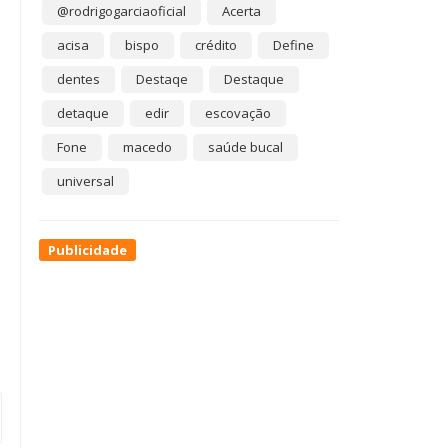
@rodrigogarciaoficial
Acerta
acisa
bispo
crédito
Define
dentes
Destaqe
Destaque
detaque
edir
escovação
Fone
macedo
saúde bucal
universal
Publicidade