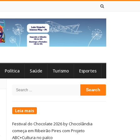
8 DE AGOSTO DE 2026
Política
Saúde
Turismo
Esportes
Site
Search
Sidebar
for:
Leia mais
Festival do Chocolate 2026 by Chocolândia
começa em Ribeirão Pires com Projeto
ABC+Cultura no palco