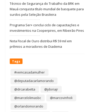
Técnico de Segurança do Trabalho da BRK em
Mauá conquista título mundial de basquete para
surdos pela Seleção Brasileira
Programa Ser+ conclui ciclo de capacitações e
investimentos na Cooperpires, em Ribeirão Pires
Nota Fiscal de Ouro distribui R$ 59 mil em
prêmios a moradores de Diadema
Tags
#vemcasadamulher
@deputadacarlamorando
@drcarabetta
@jdoriajr
@marcelolimasbc
@marcovinholi
@orlandomorando