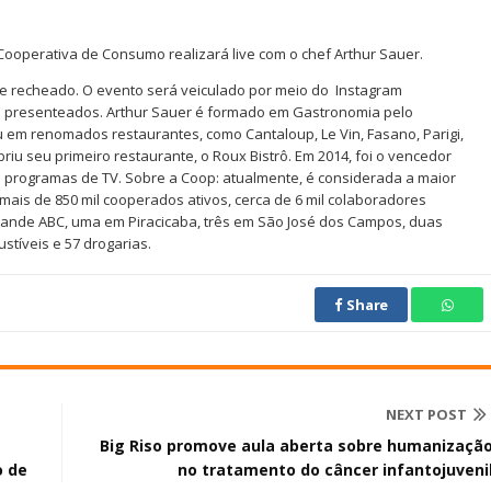
 Cooperativa de Consumo realizará live com o chef Arthur Sauer.
ne recheado. O evento será veiculado por meio do Instagram
rão presenteados. Arthur Sauer é formado em Gastronomia pelo
ou em renomados restaurantes, como Cantaloup, Le Vin, Fasano, Parigi,
riu seu primeiro restaurante, o Roux Bistrô. Em 2014, foi o vencedor
sos programas de TV. Sobre a Coop: atualmente, é considerada a maior
mais de 850 mil cooperados ativos, cerca de 6 mil colaboradores
Grande ABC, uma em Piracicaba, três em São José dos Campos, duas
stíveis e 57 drogarias.
Share
NEXT POST
Big Riso promove aula aberta sobre humanizaçã
o de
no tratamento do câncer infantojuveni