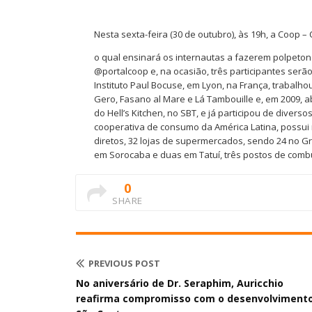
Nesta sexta-feira (30 de outubro), às 19h, a Coop –
o qual ensinará os internautas a fazerem polpeto
@portalcoop e, na ocasião, três participantes se
Instituto Paul Bocuse, em Lyon, na França, trabalh
Gero, Fasano al Mare e Lá Tambouille e, em 2009, ab
do Hell’s Kitchen, no SBT, e já participou de diver
cooperativa de consumo da América Latina, possui 
diretos, 32 lojas de supermercados, sendo 24 no 
em Sorocaba e duas em Tatuí, três postos de combu
0
SHARE
PREVIOUS POST
No aniversário de Dr. Seraphim, Auricchio
reafirma compromisso com o desenvolviment