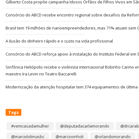
Gilberto Costa propõe campanha Idosos Órfãos de Filhos Vivos em Sã
Consórcio do ABCD recebe encontro regional sobre desafios da Refor
Brasil tem 19 milhões de nanoempreendedores, mas 71% atuam sem CN
A ilusão do dinheiro rápido e o custo na vida profissional
Consórcio do ABCD reforça apoio à instalação do Instituto Federal em
Sinfônica Heliópolis recebe o violinista internacional Robinho Carmo 
maestro Ira Levin no Teatro Baccarelli
Modernização da atenção hospitalar tem 374 equipamentos de última
Tags
#vemcasadamulher
@deputadacarlamorando
@drcarab
@marcelolimasbc
@marcovinholi
@orlandomorando