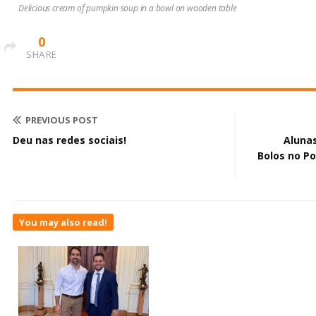
Delicious cream of pumpkin soup in a bowl on wooden table
0
SHARE
PREVIOUS POST
Deu nas redes sociais!
Aluna
Bolos no P
You may also read!