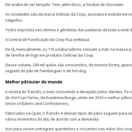
Ele acaba de ser lançado. Tem, além disso, a fondue de chocolate.
As novidades são da marca Delícias da Coop, assinatura exibida em ma
salgados.
Todos expostos nas vitrines e gôndolas das padarias de toda a rede
A Central de Panificação da Coop fica emMauá.
De lá, mensalmente, os 110 colaboradores colocam a mão na massa p
de farinha de trigo em produtos Delícias da Coop.
Desse volume, 200 mil quilos são consumidos, da mesma forma, apena
seguido do pão de hambúrguer e de hot-dog.
Melhor pâtissier do mundo
A receita do francês, o mais consumido e desejado pelos clientes, foi
do chef Luiz Farias, da Academia Bunge, eleito em 2016 o melhor pâtis
Union of Bakers and Confectioners.
Fabricados na Cpan, o francês e demais tipos de pães seguem para as
vários momentos do dia, de acordo com a demanda.
Isso para serem entregues quentinhos e crocantes nas mãos dos coop