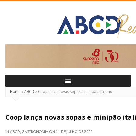
ABCD
Real
Home
»
ABCD
»
Coop lança novas sopas e minipão italiano
Coop lança novas sopas e minipão ital
IN
ABCD
,
GASTRONOMIA
ON
11 DE JULHO DE 2022