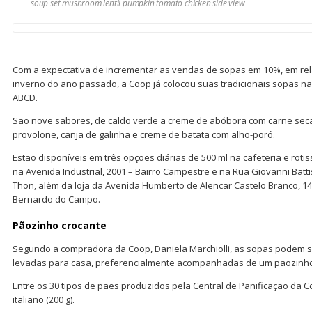
soup set mushroom lentil pumpkin tomato chicken side view
Com a expectativa de incrementar as vendas de sopas em 10%, em r
inverno do ano passado, a Coop já colocou suas tradicionais sopas nas
ABCD.
São nove sabores, de caldo verde a creme de abóbora com carne se
provolone, canja de galinha e creme de batata com alho-poró.
Estão disponíveis em três opções diárias de 500 ml na cafeteria e rot
na Avenida Industrial, 2001 – Bairro Campestre e na Rua Giovanni Battis
Thon, além da loja da Avenida Humberto de Alencar Castelo Branco, 14
Bernardo do Campo.
Pãozinho crocante
Segundo a compradora da Coop, Daniela Marchiolli, as sopas podem s
levadas para casa, preferencialmente acompanhadas de um pãozinho
Entre os 30 tipos de pães produzidos pela Central de Panificação da C
italiano (200 g).