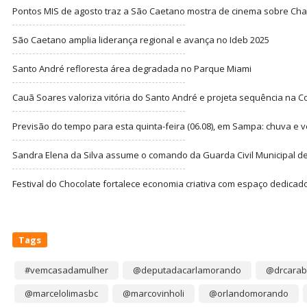
Pontos MIS de agosto traz a São Caetano mostra de cinema sobre Cha
São Caetano amplia liderança regional e avança no Ideb 2025
Santo André refloresta área degradada no Parque Miami
Cauã Soares valoriza vitória do Santo André e projeta sequência na C
Previsão do tempo para esta quinta-feira (06.08), em Sampa: chuva e 
Sandra Elena da Silva assume o comando da Guarda Civil Municipal de
Festival do Chocolate fortalece economia criativa com espaço dedicad
Tags
#vemcasadamulher
@deputadacarlamorando
@drcarab
@marcelolimasbc
@marcovinholi
@orlandomorando