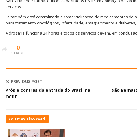
Sanitária onde farmacêuticos capacitados realizam aplicação de vaci
serviços.
Lá também está centralizada a comercialização de medicamentos de a
para tratamento oncológicos, infertilidade, emagrecimento e diabetes,
A drogaria funciona 24 horas e todos os serviços devem, em conclusã
0
SHARE
PREVIOUS POST
Prós e contras da entrada do Brasil na
São Bernar
OCDE
You may also read!