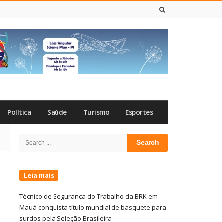
7 DE AGOSTO DE 2026
Política
Saúde
Turismo
Esportes
Site
Search
Sidebar
for:
Leia mais
Técnico de Segurança do Trabalho da BRK em
Mauá conquista título mundial de basquete para
surdos pela Seleção Brasileira