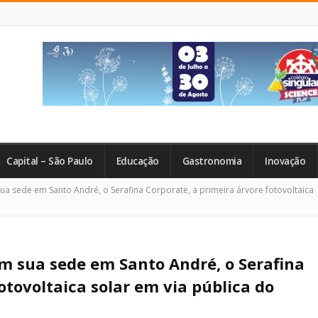
Capital – São Paulo
Educação
Gastronomia
Inovação
sua sede em Santo André, o Serafina Corporate, a primeira árvore fotovoltaica
em sua sede em Santo André, o Serafina
otovoltaica solar em via pública do