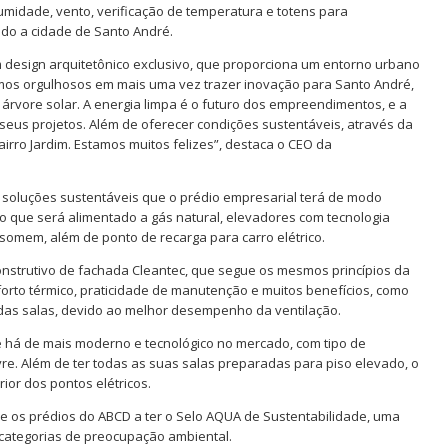
 umidade, vento, verificação de temperatura e totens para
indo a cidade de Santo André.
em design arquitetônico exclusivo, que proporciona um entorno urbano
amos orgulhosos em mais uma vez trazer inovação para Santo André,
 árvore solar. A energia limpa é o futuro dos empreendimentos, e a
seus projetos. Além de oferecer condições sustentáveis, através da
airro Jardim. Estamos muitos felizes”, destaca o CEO da
e soluções sustentáveis que o prédio empresarial terá de modo
do que será alimentado a gás natural, elevadores com tecnologia
somem, além de ponto de recarga para carro elétrico.
onstrutivo de fachada Cleantec, que segue os mesmos princípios da
forto térmico, praticidade de manutenção e muitos benefícios, como
 das salas, devido ao melhor desempenho da ventilação.
e há de mais moderno e tecnológico no mercado, com tipo de
vre. Além de ter todas as suas salas preparadas para piso elevado, o
rior dos pontos elétricos.
 os prédios do ABCD a ter o Selo AQUA de Sustentabilidade, uma
4 categorias de preocupação ambiental.