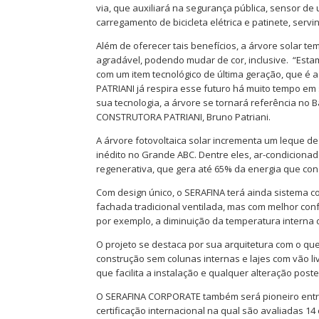
via, que auxiliará na segurança pública, sensor de
carregamento de bicicleta elétrica e patinete, serv
Além de oferecer tais benefícios, a árvore solar t
agradável, podendo mudar de cor, inclusive. “Est
com um item tecnológico de última geração, que é a
PATRIANI já respira esse futuro há muito tempo em 
sua tecnologia, a árvore se tornará referência no B
CONSTRUTORA PATRIANI, Bruno Patriani.
A árvore fotovoltaica solar incrementa um leque d
inédito no Grande ABC. Dentre eles, ar-condiciona
regenerativa, que gera até 65% da energia que con
Com design único, o SERAFINA terá ainda sistema c
fachada tradicional ventilada, mas com melhor con
por exemplo, a diminuição da temperatura interna
O projeto se destaca por sua arquitetura com o qu
construção sem colunas internas e lajes com vão li
que facilita a instalação e qualquer alteração poste
O SERAFINA CORPORATE também será pioneiro entre
certificação internacional na qual são avaliadas 1