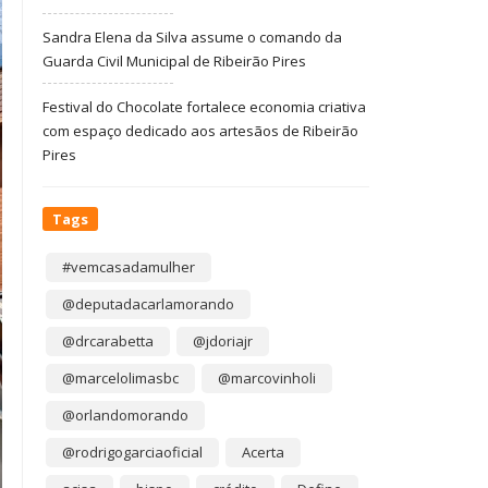
Sandra Elena da Silva assume o comando da
Guarda Civil Municipal de Ribeirão Pires
Festival do Chocolate fortalece economia criativa
com espaço dedicado aos artesãos de Ribeirão
Pires
Tags
#vemcasadamulher
@deputadacarlamorando
@drcarabetta
@jdoriajr
@marcelolimasbc
@marcovinholi
@orlandomorando
@rodrigogarciaoficial
Acerta