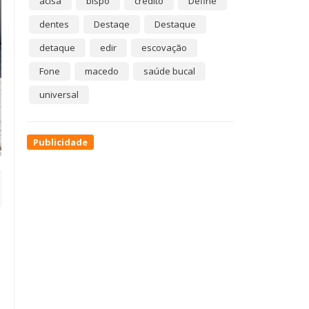
acisa
bispo
crédito
Define
dentes
Destaqe
Destaque
detaque
edir
escovação
Fone
macedo
saúde bucal
universal
Publicidade