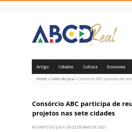
ABCD
Real
Artigo
Cidades
Cultura
Economia
Home
»
Canto do Joca
»
Consórcio ABC participa de reu
Consórcio ABC participa de r
projetos nas sete cidades
IN
CANTO DO JOCA
ON
22 DE MAIO DE 2021