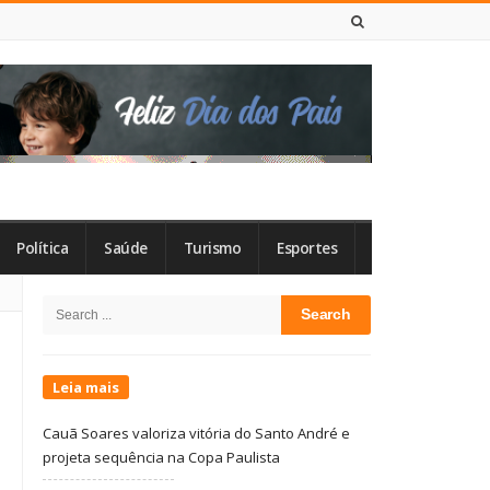
6 DE AGOSTO DE 2026
Política
Saúde
Turismo
Esportes
Site
Search
Sidebar
for:
Leia mais
Cauã Soares valoriza vitória do Santo André e
projeta sequência na Copa Paulista