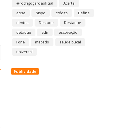
@rodrigogarciaoficial
Acerta
acisa
bispo
crédito
Define
dentes
Destaqe
Destaque
detaque
edir
escovação
Fone
macedo
saúde bucal
universal
Publicidade
e
a
a