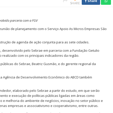
Share
SHARE
nvolvido parceria com a FGV
 reunião de planejamento com o Serviço Apoio As Micros Empresas São
construção de agenda de ação conjunta para as sete cidades.
is, desenvolvido pelo Sebrae em parceria com a Fundação Getulio
realizado com os principais indicadores da região.
 públicas do Sebrae, Beatriz Gusmão, e do gerente regional da
e da Agência de Desenvolvimento Econômico do ABCD também
dedor, elaborado pelo Sebrae a partir do estudo, em que serão
ento e execução de políticas públicas ligadas em áreas como
ão e melhoria do ambiente de negócios, inovação no setor público e
uenas empresas e associativismo e cooperativismo, entre outras.