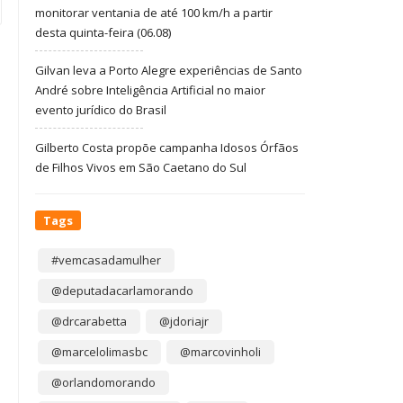
monitorar ventania de até 100 km/h a partir
desta quinta-feira (06.08)
Gilvan leva a Porto Alegre experiências de Santo
André sobre Inteligência Artificial no maior
evento jurídico do Brasil
Gilberto Costa propõe campanha Idosos Órfãos
de Filhos Vivos em São Caetano do Sul
Tags
#vemcasadamulher
@deputadacarlamorando
@drcarabetta
@jdoriajr
@marcelolimasbc
@marcovinholi
@orlandomorando