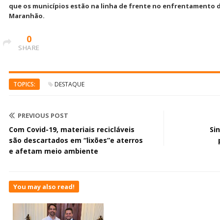
que os municípios estão na linha de frente no enfrentamento 
Maranhão.
0
SHARE
TOPICS:
DESTAQUE
PREVIOUS POST
Com Covid-19, materiais recicláveis
Si
são descartados em “lixões”e aterros
e afetam meio ambiente
You may also read!