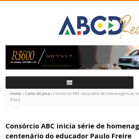
ABCD
Real
Home
»
Canto do Joca
»
Consórcio ABC inicia série de homenagens ao c
Freire
Consórcio ABC inicia série de homena
centenário do educador Paulo Freire