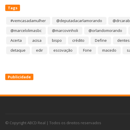
Tags
#vemcasadamulher
@deputadacarlamorando
@drcarab
@marcelolimasbc
@marcovinholi
@orlandomorando
Acerta
acisa
bispo
crédito
Define
dentes
detaque
edir
escovação
Fone
macedo
s
Publicidade
© Copyright ABCD Real | Todos os direitos reservados