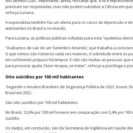
dos direitos LGBT. Importante, ainda, ressaltar que, a fé é imprescritíve
precisam ser respeitadas, mas não podem substituir a Ciência em que
reforça Luciana.
A especialista também faz um alerta para os casos de depressão e de 
alarmantes no Brasil e no mundo.
Para Luciana, as políticas públicas voltadas para esta “epidemia silenc
“Acabamos de sair de um ‘Setembro Amarelo’, que trabalha a conscienti
O que vemos são números cada vez maiores, e sobretudo entre os jo
em sofrimento psíquico há tempos. E não são muitas as pessoas que
para procurar ajuda, fazer terapia, se tratar”, reforça a psicóloga e psi
Oito suicídios por 100 mil habitantes
Segundo o Anuário Brasileiro de Segurança Pública de 2023, houve 16.2
Brasil em 2022.
São oito suicídios por 100 mil habitantes.
No Brasil, 12,6% por 100 mil homens em comparação com 5,4% por 100
suicídio.
Os dadps, em conclusão, são da Secretaria de Vigilância em Saúde div