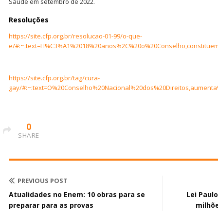
Saúde em setembro de 2022.
Resoluções
https://site.cfp.org.br/resolucao-01-99/o-que-
e/#:~:text=H%C3%A1%2018%20anos%2C%20o%20Conselho,constit
https://site.cfp.org.br/tag/cura-
gay/#:~:text=O%20Conselho%20Nacional%20dos%20Direitos,aumen
0
SHARE
PREVIOUS POST
Atualidades no Enem: 10 obras para se
Lei Paulo
preparar para as provas
milhõ