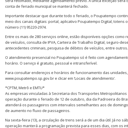
será retomado, mediante agendamento prévio. A única exceção será o 
conta de feriado municipal se manterá fechado.
Importante destacar que durante todo o feriado, o Poupatempo conti
meio dos canais digitais: portal, aplicativo Poupatempo Digital, totens
número (11) 95220-2974.
Entre os mais de 280 serviços online, estão disponíveis opções como 
de veículos, consulta de IPVA, Carteira de Trabalho Digital, seguro-de
antecedentes criminais, pesquisa de débitos de veículos, entre outros.
O atendimento presencial no Poupatempo só é feito com agendamento 
horário. O serviço é gratuito, pessoal e intransferível.
Para consultar endereços e horários de funcionamento das unidades, 
www.poupatempo.sp.gov.br e clicar em ‘Locais de atendimento’.
*CPTM, Metrô e EMTU*
As empresas vinculadas à Secretaria dos Transportes Metropolitanos
operação durante o feriado de 12 de outubro, dia da Padroeira do Bras
atenderá os passageiros com intervalos semelhantes aos de domingo
de aumento no fluxo de passageiros.
Na sexta-feira (13), a circulação de trens será a de um dia útil. Já no sá
operação manterá a programação prevista para esses dias, com os i