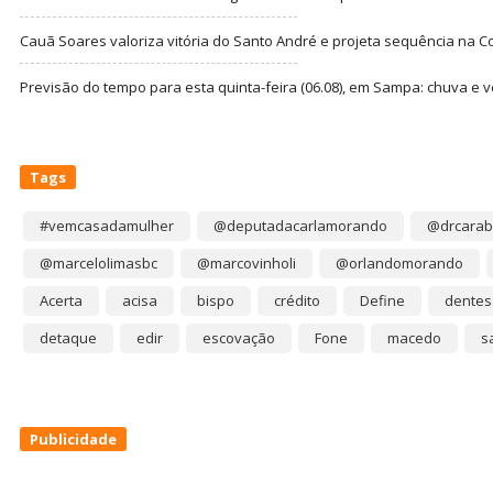
Cauã Soares valoriza vitória do Santo André e projeta sequência na C
Previsão do tempo para esta quinta-feira (06.08), em Sampa: chuva e 
Tags
#vemcasadamulher
@deputadacarlamorando
@drcarab
@marcelolimasbc
@marcovinholi
@orlandomorando
Acerta
acisa
bispo
crédito
Define
dentes
detaque
edir
escovação
Fone
macedo
s
Publicidade