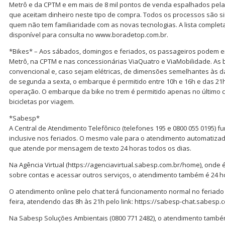
Metrô e da CPTM e em mais de 8 mil pontos de venda espalhados pela c
que aceitam dinheiro neste tipo de compra. Todos os processos são 
quem não tem familiaridade com as novas tecnologias. A lista comple
disponível para consulta no www.boradetop.com.br.
*Bikes* – Aos sábados, domingos e feriados, os passageiros podem e
Metrô, na CPTM e nas concessionárias ViaQuatro e ViaMobilidade. As 
convencional e, caso sejam elétricas, de dimensões semelhantes às da
de segunda a sexta, o embarque é permitido entre 10h e 16h e das 21
operação. O embarque da bike no trem é permitido apenas no último ca
bicicletas por viagem.
*Sabesp*
A Central de Atendimento Telefônico (telefones 195 e 0800 055 0195) fu
inclusive nos feriados. O mesmo vale para o atendimento automatizad
que atende por mensagem de texto 24 horas todos os dias.
Na Agência Virtual (https://agenciavirtual.sabesp.com.br/home), onde 
sobre contas e acessar outros serviços, o atendimento também é 24 h
O atendimento online pelo chat terá funcionamento normal no feriado d
feira, atendendo das 8h às 21h pelo link: https://sabesp-chat.sabesp.c
Na Sabesp Soluções Ambientais (0800 771 2482), o atendimento também