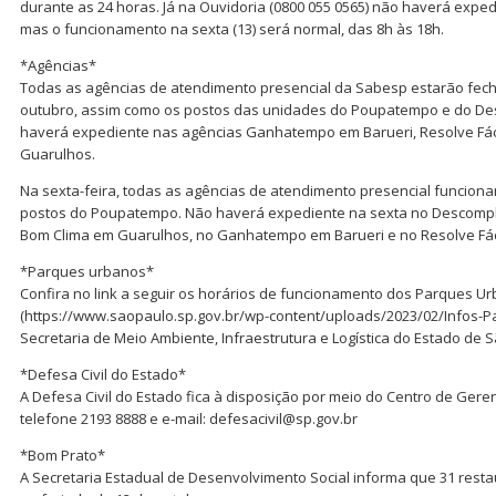
durante as 24 horas. Já na Ouvidoria (0800 055 0565) não haverá expedi
mas o funcionamento na sexta (13) será normal, das 8h às 18h.
*Agências*
Todas as agências de atendimento presencial da Sabesp estarão fech
outubro, assim como os postos das unidades do Poupatempo e do D
haverá expediente nas agências Ganhatempo em Barueri, Resolve Fácil
Guarulhos.
Na sexta-feira, todas as agências de atendimento presencial funcio
postos do Poupatempo. Não haverá expediente na sexta no Descompli
Bom Clima em Guarulhos, no Ganhatempo em Barueri e no Resolve Fáci
*Parques urbanos*
Confira no link a seguir os horários de funcionamento dos Parques U
(https://www.saopaulo.sp.gov.br/wp-content/uploads/2023/02/Infos-P
Secretaria de Meio Ambiente, Infraestrutura e Logística do Estado de S
*Defesa Civil do Estado*
A Defesa Civil do Estado fica à disposição por meio do Centro de Ger
telefone 2193 8888 e e-mail: defesacivil@sp.gov.br
*Bom Prato*
A Secretaria Estadual de Desenvolvimento Social informa que 31 res