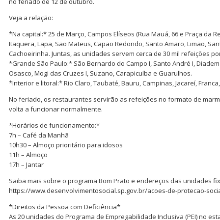
no feriado de 12 de outubro.
Veja a relação:
*Na capital:* 25 de Março, Campos Elíseos (Rua Mauá, 66 e Praça da Re
Itaquera, Lapa, São Mateus, Capão Redondo, Santo Amaro, Limão, Sant
Cachoeirinha. Juntas, as unidades servem cerca de 30 mil refeições por
*Grande São Paulo:* São Bernardo do Campo I, Santo André I, Diadema,
Osasco, Mogi das Cruzes I, Suzano, Carapicuíba e Guarulhos.
*Interior e litoral:* Rio Claro, Taubaté, Bauru, Campinas, Jacareí, Fran
No feriado, os restaurantes servirão as refeições no formato de marmit
volta a funcionar normalmente.
*Horários de funcionamento:*
7h – Café da Manhã
10h30 – Almoço prioritário para idosos
11h – Almoço
17h – Jantar
Saiba mais sobre o programa Bom Prato e endereços das unidades fix
https://www.desenvolvimentosocial.sp.gov.br/acoes-de-protecao-soci
*Direitos da Pessoa com Deficiência*
As 20 unidades do Programa de Empregabilidade Inclusiva (PEI) no esta