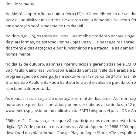
fins de semana.
No Metrô, a operação na quinta-feira (12) será semelhante à de um 
para disponibilizar mais trens, de acordo com a demanda. Na sexta-feir
em operação será a mesma de um dia útil.
No domingo (15), os trens da Linha 3-Vermelha circularão por via sing
de plataformas, na estação Penha-Lojas Besni. Os passageiros serão
dos trens e das estações e por funcionários na estação. Já as demais 
normalmente.
No dia 12 de outubro, as linhas intermunicipais gerenciadas pela EMT
São Paulo, Campinas, Sorocaba, Baixada Santista, Vale do Paraíba e Li
programação de domingo. Já na sexta-feira (13), cerca de 240 linhas i
Grande São Paulo e Baixada Santista terão intervalos de partida co
com tabela diferenciada.
As demais linhas seguirão operação normal de dias úteis. As informa
horários de partida e itinerários podem ser obtidas a partir do dia 12 
www.emtu.sp.gov.br ou no aplicativo da EMTU disponível para iOS e An
*Bilhetes* – Os passageiros que vão participar dos eventos deste fe
digital QR Code para uso nos trilhos via WhatsApp no 11 3888-2200, apl
download nas plataformas Google Play ou Apple Store, ATMs espalha