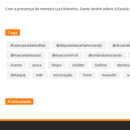
Com a presença do ministro Luiz Marinho, Santo André adere à Escola
Tags
#vemcasadamulher
@deputadacarlamorando
@drcarab
@marcelolimasbc
@marcovinholi
@orlandomorando
Acerta
acisa
bispo
crédito
Define
dentes
detaque
edir
escovação
Fone
macedo
s
Publicidade