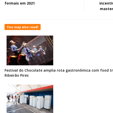
formais em 2021
incenti
master
You may also read!
Festival do Chocolate amplia rota gastronômica com food t
Ribeirão Pires