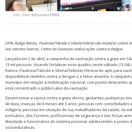
Foto: Omar Matsumoto/PMSBC
UPAs Rudge Ramos, Pauliceia/Taboão e Silvina/Selecta vão imunizar contra In
nos mesmos bairros, Centro de Zoonoses realiza ações contra a dengue
Lançada em 2 de abril, a campanha de vacinação contra a gripe em Sã
13 mil pessoas. Visando fortalecer esse quadro, neste sábado (12.04),
Ramos, Pauliceia/Taboão e Silvina/Selecta) oferecerão apts para vacin
disponibilizar também contra a dengue e a febre amarela. A campanha 
município em relação à mobilização nacional, com postos itinerantes 
está concentrado o público-alvo da vacinação.
Devem tomar a vacina contra a gripe idosos, gestantes, puérperas (m
40 dias), crianças de 6 meses até 5 anos, pessoas com comorbidades e
indígena, pessoas em situação de rua, trabalhadores da saúde, da edu
portuários, dos Correios, profissionais de segurança e das forças ar
liberdade e funcionários do sistema prisional, adolescentes e jovens 
socioeducativas.