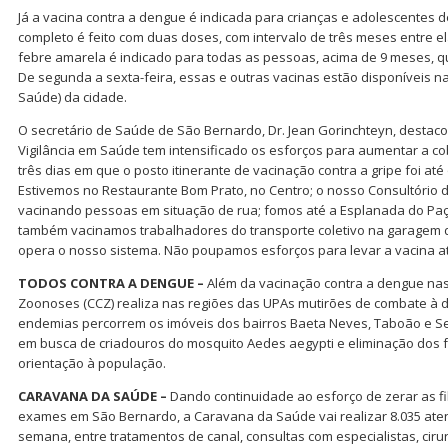
Já a vacina contra a dengue é indicada para crianças e adolescentes 
completo é feito com duas doses, com intervalo de três meses entre el
febre amarela é indicado para todas as pessoas, acima de 9 meses, 
De segunda a sexta-feira, essas e outras vacinas estão disponíveis n
Saúde) da cidade.
O secretário de Saúde de São Bernardo, Dr. Jean Gorinchteyn, desta
Vigilância em Saúde tem intensificado os esforços para aumentar a cob
três dias em que o posto itinerante de vacinação contra a gripe foi até
Estivemos no Restaurante Bom Prato, no Centro; o nosso Consultório 
vacinando pessoas em situação de rua; fomos até a Esplanada do Pa
também vacinamos trabalhadores do transporte coletivo na garagem
opera o nosso sistema. Não poupamos esforços para levar a vacina a
TODOS CONTRA A DENGUE –
Além da vacinação contra a dengue nas
Zoonoses (CCZ) realiza nas regiões das UPAs mutirões de combate à
endemias percorrem os imóveis dos bairros Baeta Neves, Taboão e Sel
em busca de criadouros do mosquito Aedes aegypti e eliminação dos fo
orientação à população.
CARAVANA DA SAÚDE –
Dando continuidade ao esforço de zerar as fi
exames em São Bernardo, a Caravana da Saúde vai realizar 8.035 ate
semana, entre tratamentos de canal, consultas com especialistas, ciru