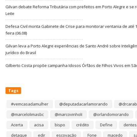
Gilvan debate Reforma Tributária com prefeitos em Porto Alegre e s
Leite
Defesa Civil monta Gabinete de Crise para monitorar ventania de até 1
feira (06.08)
Gilvan leva a Porto Alegre experiências de Santo André sobre Inteligênc
jurídico do Brasil
Gilberto Costa propõe campanha Idosos Órfãos de Filhos Vivos em Sã
Tags
#vemcasadamulher
@deputadacarlamorando
@drcarab
@marcelolimasbc
@marcovinholi
@orlandomorando
Acerta
acisa
bispo
crédito
Define
dentes
detaque
edir
escovação
Fone
macedo
s