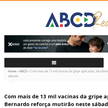
ABCD
Real
Home
»
ABCD
»
Com mais de 13 mil vacinas da gripe aplicadas, São Ber
sábado
Com mais de 13 mil vacinas da gripe a
Bernardo reforça mutirão neste sába