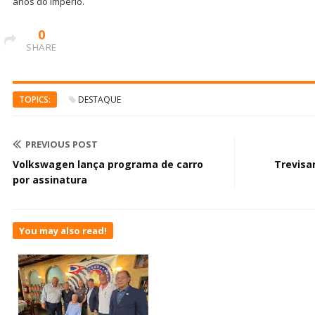
anos do Império.
0
SHARE
TOPICS:
DESTAQUE
PREVIOUS POST
Volkswagen lança programa de carro
Trevisa
por assinatura
You may also read!