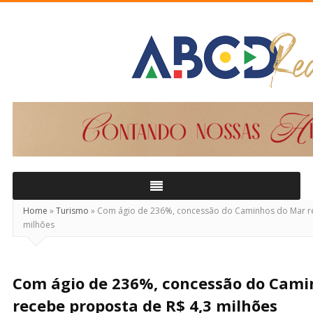
ABCD
Real
Home
»
Turismo
»
Com ágio de 236%, concessão do Caminhos do Mar re
milhões
Com ágio de 236%, concessão do Cami
recebe proposta de R$ 4,3 milhões