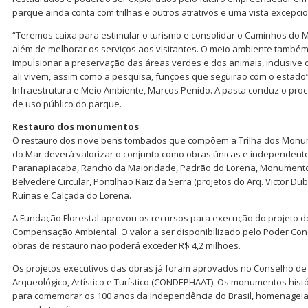
parque ainda conta com trilhas e outros atrativos e uma vista excepci
“Teremos caixa para estimular o turismo e consolidar o Caminhos do 
além de melhorar os serviços aos visitantes. O meio ambiente també
impulsionar a preservação das áreas verdes e dos animais, inclusive
ali vivem, assim como a pesquisa, funções que seguirão com o estado”
Infraestrutura e Meio Ambiente, Marcos Penido. A pasta conduz o pro
de uso público do parque.
Restauro dos monumentos
O restauro dos nove bens tombados que compõem a Trilha dos Monu
do Mar deverá valorizar o conjunto como obras únicas e independente
Paranapiacaba, Rancho da Maioridade, Padrão do Lorena, Monumento 
Belvedere Circular, Pontilhão Raiz da Serra (projetos do Arq. Victor D
Ruínas e Calçada do Lorena.
A Fundação Florestal aprovou os recursos para execução do projeto 
Compensação Ambiental. O valor a ser disponibilizado pelo Poder Con
obras de restauro não poderá exceder R$ 4,2 milhões.
Os projetos executivos das obras já foram aprovados no Conselho de 
Arqueológico, Artístico e Turístico (CONDEPHAAT). Os monumentos hist
para comemorar os 100 anos da Independência do Brasil, homenagei