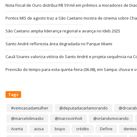
Nota Fiscal de Ouro distribui R$ 59 mil em prêmios a moradores de Di
Pontos MIS de agosto traz a São Caetano mostra de cinema sobre Cha
São Caetano amplia liderança regional e avança no Ideb 2025
Santo André refloresta área degradada no Parque Miami
Cauã Soares valoriza vitória do Santo André e projeta sequência na C
Previsão do tempo para esta quinta-feira (06.08), em Sampa: chuva e 
Tags
#vemcasadamulher
@deputadacarlamorando
@drcarab
@marcelolimasbc
@marcovinholi
@orlandomorando
Acerta
acisa
bispo
crédito
Define
dentes