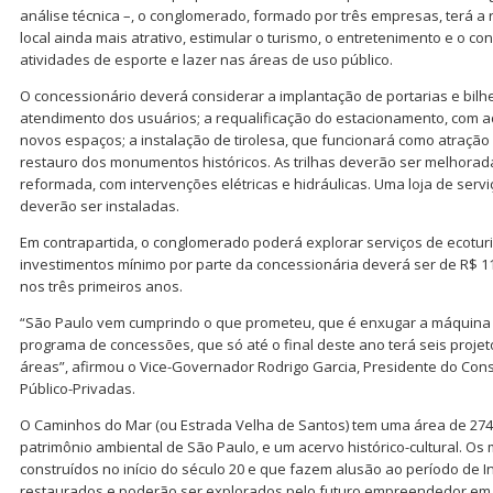
análise técnica –, o conglomerado, formado por três empresas, terá a
local ainda mais atrativo, estimular o turismo, o entretenimento e o con
atividades de esporte e lazer nas áreas de uso público.
O concessionário deverá considerar a implantação de portarias e bil
atendimento dos usuários; a requalificação do estacionamento, com 
novos espaços; a instalação de tirolesa, que funcionará como atração
restauro dos monumentos históricos. As trilhas deverão ser melhoradas
reformada, com intervenções elétricas e hidráulicas. Uma loja de serv
deverão ser instaladas.
Em contrapartida, o conglomerado poderá explorar serviços de ecoturi
investimentos mínimo por parte da concessionária deverá ser de R$ 11
nos três primeiros anos.
“São Paulo vem cumprindo o que prometeu, que é enxugar a máquina
programa de concessões, que só até o final deste ano terá seis projet
áreas”, afirmou o Vice-Governador Rodrigo Garcia, Presidente do Con
Público-Privadas.
O Caminhos do Mar (ou Estrada Velha de Santos) tem uma área de 274 
patrimônio ambiental de São Paulo, e um acervo histórico-cultural. O
construídos no início do século 20 e que fazem alusão ao período de 
restaurados e poderão ser explorados pelo futuro empreendedor em