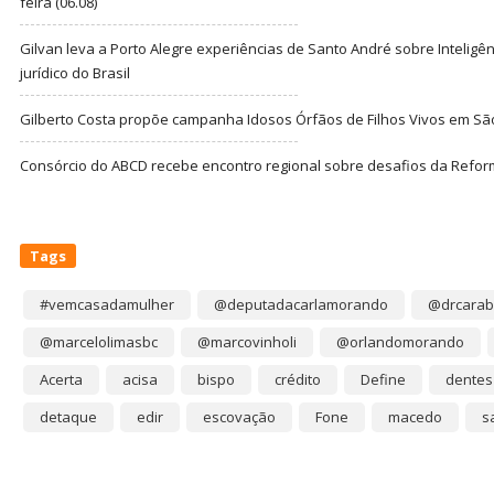
feira (06.08)
Gilvan leva a Porto Alegre experiências de Santo André sobre Inteligênc
jurídico do Brasil
Gilberto Costa propõe campanha Idosos Órfãos de Filhos Vivos em Sã
Consórcio do ABCD recebe encontro regional sobre desafios da Refor
Tags
#vemcasadamulher
@deputadacarlamorando
@drcarab
@marcelolimasbc
@marcovinholi
@orlandomorando
Acerta
acisa
bispo
crédito
Define
dentes
detaque
edir
escovação
Fone
macedo
s