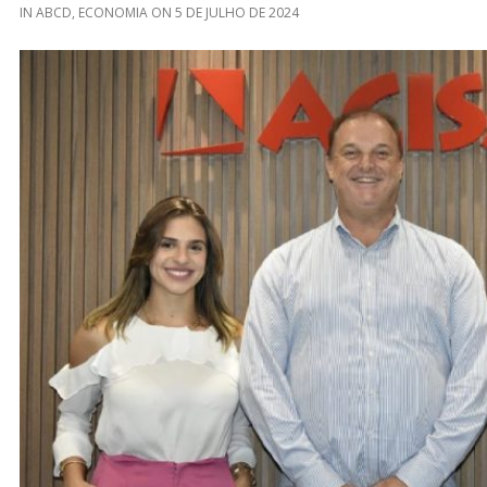
IN
ABCD
,
ECONOMIA
ON
5 DE JULHO DE 2024