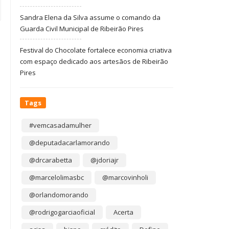
Sandra Elena da Silva assume o comando da
Guarda Civil Municipal de Ribeirão Pires
Festival do Chocolate fortalece economia criativa
com espaço dedicado aos artesãos de Ribeirão
Pires
Tags
#vemcasadamulher
@deputadacarlamorando
@drcarabetta
@jdoriajr
@marcelolimasbc
@marcovinholi
@orlandomorando
@rodrigogarciaoficial
Acerta