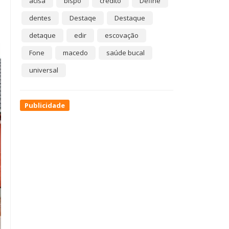
acisa
bispo
crédito
Define
dentes
Destaqe
Destaque
detaque
edir
escovação
Fone
macedo
saúde bucal
universal
Publicidade