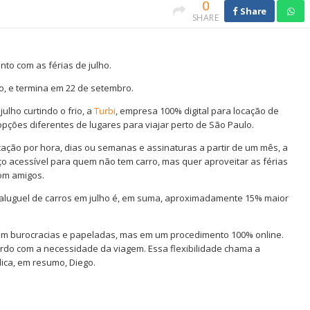
0
Share
SHARE
nto com as férias de julho.
o, e termina em 22 de setembro.
lho curtindo o frio, a
Turbi
, empresa 100% digital para locação de
opções diferentes de lugares para viajar perto de São Paulo.
cação por hora, dias ou semanas e assinaturas a partir de um mês, a
o acessível para quem não tem carro, mas quer aproveitar as férias
com amigos.
o aluguel de carros em julho é, em suma, aproximadamente 15% maior
em burocracias e papeladas, mas em um procedimento 100% online.
cordo com a necessidade da viagem. Essa flexibilidade chama a
lica, em resumo, Diego.