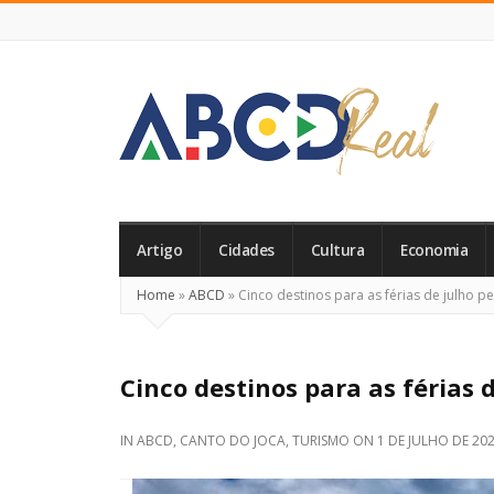
ABCD
Real
Artigo
Cidades
Cultura
Economia
Home
»
ABCD
»
Cinco destinos para as férias de julho p
Cinco destinos para as férias 
IN
ABCD
,
CANTO DO JOCA
,
TURISMO
ON
1 DE JULHO DE 20