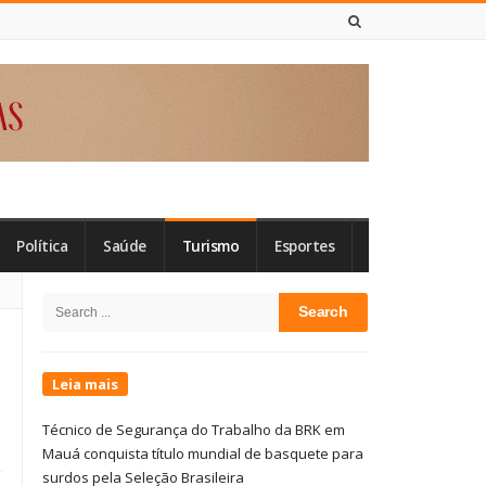
7 DE AGOSTO DE 2026
Política
Saúde
Turismo
Esportes
Site
Search
Sidebar
for:
Leia mais
Técnico de Segurança do Trabalho da BRK em
Mauá conquista título mundial de basquete para
surdos pela Seleção Brasileira