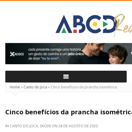
ABCD
Real
Home
»
Canto do Joca
»
Cinco benefícios da prancha isométrica
Cinco benefícios da prancha isométric
IN
CANTO DO JOCA
,
SAÚDE
ON
28 DE AGOSTO DE 2020