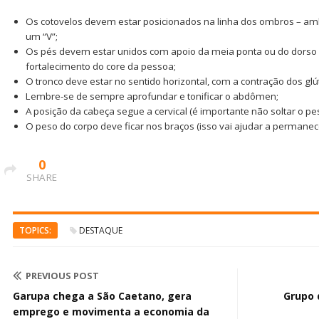
Os cotovelos devem estar posicionados na linha dos ombros – a
um “V”;
Os pés devem estar unidos com apoio da meia ponta ou do dorso 
fortalecimento do core da pessoa;
O tronco deve estar no sentido horizontal, com a contração dos glút
Lembre-se de sempre aprofundar e tonificar o abdômen;
A posição da cabeça segue a cervical (é importante não soltar o pe
O peso do corpo deve ficar nos braços (isso vai ajudar a permane
0
SHARE
TOPICS:
DESTAQUE
PREVIOUS POST
Garupa chega a São Caetano, gera
Grupo 
emprego e movimenta a economia da