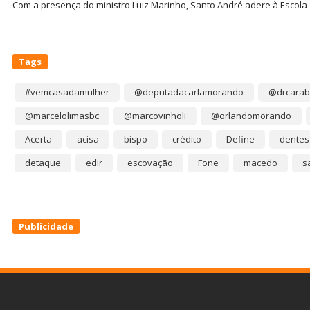
Com a presença do ministro Luiz Marinho, Santo André adere à Escola
Tags
#vemcasadamulher
@deputadacarlamorando
@drcarab
@marcelolimasbc
@marcovinholi
@orlandomorando
Acerta
acisa
bispo
crédito
Define
dentes
detaque
edir
escovação
Fone
macedo
s
Publicidade