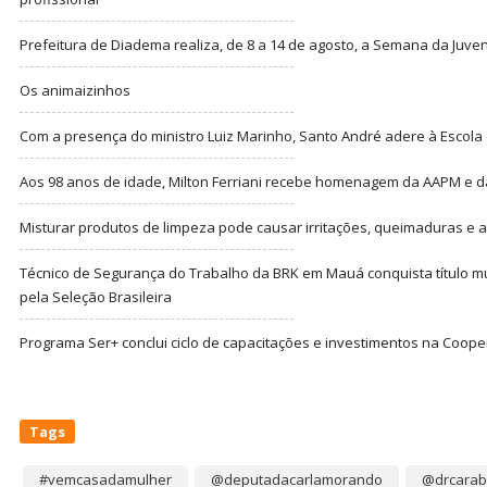
Prefeitura de Diadema realiza, de 8 a 14 de agosto, a Semana da Juve
Os animaizinhos
Com a presença do ministro Luiz Marinho, Santo André adere à Escola
Aos 98 anos de idade, Milton Ferriani recebe homenagem da AAPM e dá 
Misturar produtos de limpeza pode causar irritações, queimaduras e at
Técnico de Segurança do Trabalho da BRK em Mauá conquista título m
pela Seleção Brasileira
Programa Ser+ conclui ciclo de capacitações e investimentos na Coope
Tags
#vemcasadamulher
@deputadacarlamorando
@drcarab