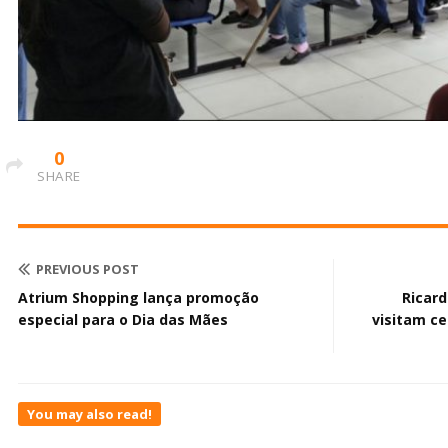
0
SHARE
PREVIOUS POST
Atrium Shopping lança promoção
Ricar
especial para o Dia das Mães
visitam c
You may also read!