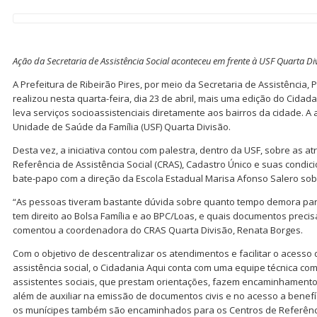
Ação da Secretaria de Assistência Social aconteceu em frente à USF Quarta Di
A Prefeitura de Ribeirão Pires, por meio da Secretaria de Assistência, P
realizou nesta quarta-feira, dia 23 de abril, mais uma edição do Cidad
leva serviços socioassistenciais diretamente aos bairros da cidade. A 
Unidade de Saúde da Família (USF) Quarta Divisão.
Desta vez, a iniciativa contou com palestra, dentro da USF, sobre as at
Referência de Assistência Social (CRAS), Cadastro Único e suas condici
bate-papo com a direção da Escola Estadual Marisa Afonso Salero so
“As pessoas tiveram bastante dúvida sobre quanto tempo demora par
tem direito ao Bolsa Família e ao BPC/Loas, e quais documentos precisa
comentou a coordenadora do CRAS Quarta Divisão, Renata Borges.
Com o objetivo de descentralizar os atendimentos e facilitar o acesso
assistência social, o Cidadania Aqui conta com uma equipe técnica co
assistentes sociais, que prestam orientações, fazem encaminhamentos
além de auxiliar na emissão de documentos civis e no acesso a benefí
os munícipes também são encaminhados para os Centros de Referência