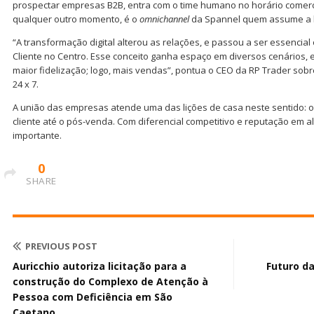
prospectar empresas B2B, entra com o time humano no horário comerc
qualquer outro momento, é o
omnichannel
da Spannel quem assume a 
“A transformação digital alterou as relações, e passou a ser essencial 
Cliente no Centro. Esse conceito ganha espaço em diversos cenários, 
maior fidelização; logo, mais vendas”, pontua o CEO da RP Trader sob
24 x 7.
A união das empresas atende uma das lições de casa neste sentido:
cliente até o pós-venda. Com diferencial competitivo e reputação em al
importante.
0
SHARE
PREVIOUS POST
Auricchio autoriza licitação para a
Futuro d
construção do Complexo de Atenção à
Pessoa com Deficiência em São
Caetano