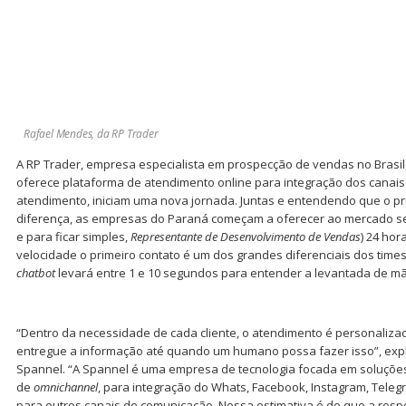
Rafael Mendes, da RP Trader
A RP Trader, empresa especialista em prospecção de vendas no Brasil,
oferece plataforma de atendimento online para integração dos canai
atendimento, iniciam uma nova jornada. Juntas e entendendo que o pri
diferença, as empresas do Paraná começam a oferecer ao mercado ser
e para ficar simples,
Representante de Desenvolvimento de Vendas
) 24 hor
velocidade o primeiro contato é um dos grandes diferenciais dos time
chatbot
levará entre 1 e 10 segundos para entender a levantada de mão
“Dentro da necessidade de cada cliente, o atendimento é personalizad
entregue a informação até quando um humano possa fazer isso”, exp
Spannel. “A Spannel é uma empresa de tecnologia focada em soluçõe
de
omnichannel
, para integração do Whats, Facebook, Instagram, Teleg
para outros canais de comunicação. Nossa estimativa é de que a resp