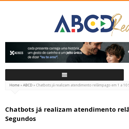
ABCD
Real
Home
»
ABCD
»
Chatbots já realizam atendimento relâmpago em 1 a 10
Chatbots já realizam atendimento re
Segundos