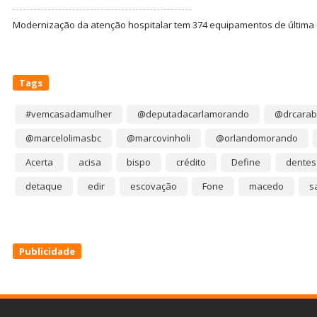
Modernização da atenção hospitalar tem 374 equipamentos de última
Tags
#vemcasadamulher
@deputadacarlamorando
@drcarab
@marcelolimasbc
@marcovinholi
@orlandomorando
Acerta
acisa
bispo
crédito
Define
dentes
detaque
edir
escovação
Fone
macedo
s
Publicidade