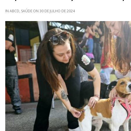
IN
ABCD
,
SAÚDE
ON
30 DE JULHO DE 2024