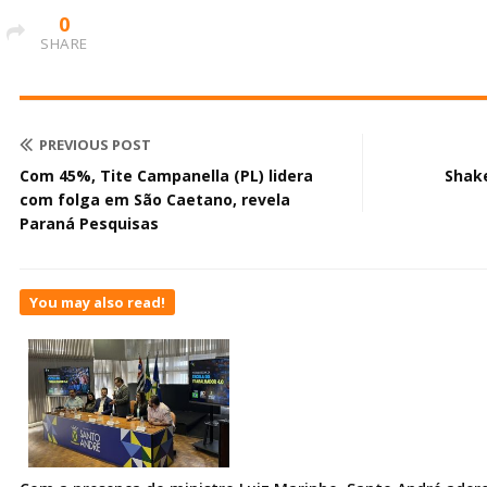
0
SHARE
PREVIOUS POST
Com 45%, Tite Campanella (PL) lidera
Shak
com folga em São Caetano, revela
Paraná Pesquisas
You may also read!