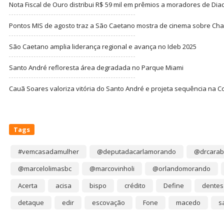
Nota Fiscal de Ouro distribui R$ 59 mil em prêmios a moradores de Di
Pontos MIS de agosto traz a São Caetano mostra de cinema sobre Cha
São Caetano amplia liderança regional e avança no Ideb 2025
Santo André refloresta área degradada no Parque Miami
Cauã Soares valoriza vitória do Santo André e projeta sequência na C
Tags
#vemcasadamulher
@deputadacarlamorando
@drcarab
@marcelolimasbc
@marcovinholi
@orlandomorando
Acerta
acisa
bispo
crédito
Define
dentes
detaque
edir
escovação
Fone
macedo
s